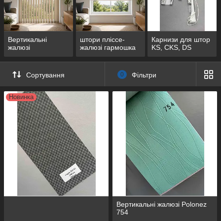
Вертикальні
штори пліссе-
Карнизи для штор
жалюзі
жалюзі гармошка
KS, CKS, DS
Сортування
0
Фільтри
Новинка
Вертикальні жалюзі Polonez
754