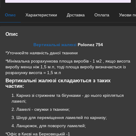
Опис
Характеристики
Доставка
Оплата
Умови п
Опис
Вертикальні жалюзі
Polonez 754
*Уточнюйте наявність даної тканини
*Мінімальна розрахункова площа виробів - 1 м2 , якщо висота
виробу менш ніж 1,5 м.п, тоді площа виробу визначається із
розрахунку висота = 1,5 м.п
Вертикальні жалюзі складаються з таких
частин:
Карниз зі стрижнем та бігунками - до нього кріпляться
ламелі;
Ламелі - смужки з тканини;
Шнур для переміщення ламелей по карнизу;
Ланцюжок, для повороту ламелей;
*Офіс в Києві на Берковецькій -1