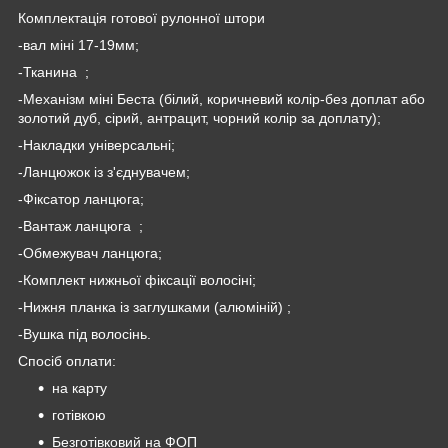
Комплектація готової рулонної штори
-вал міні 17-19мм;
-Тканина ;
-Механізм міні Беста (білий, коричневий колір-без доплат або
золотий дуб, сірий, антрацит, чорний колір за доплату);
-Накладки універсальні;
-Ланцюжок із з'єднувачем;
-Фіксатор ланцюга;
-Вантаж ланцюга ;
-Обмежувач ланцюга;
-Комплект нижньої фіксації волосіні;
-Нижня планка із заглушками (алюміній) ;
-Вушка під волосінь.
Спосіб оплати:
на карту
готівкою
Безготівковий на ФОП