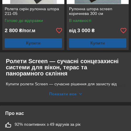
Ролета скрін рулонна штора
Рулонна штора screen
211-05
коричнева 300 см
Готово до відправки
В наявності
2 800
3 000
₴/пог.м
від
₴
Купити
Купити
Ролети Screen — сучасні сонцезахисні
системи для вікон, терас та
панорамного скління
Купити ролети Screen — сучасне рішення для захисту від
сонця, перегріву та яскравого світла без повного перекриття
Показати все
огляду. Тканина Screen має спеціальну структуру плетіння,
яка дозволяє частково бачити вулицю вдень, зберігаючи
природне освітлення у приміщенні.
Про нас
Рулонні штори Screen підходять для:
квартир та приватних будинків;
92% позитивних з 49 відгуків за рік
панорамних вікон;