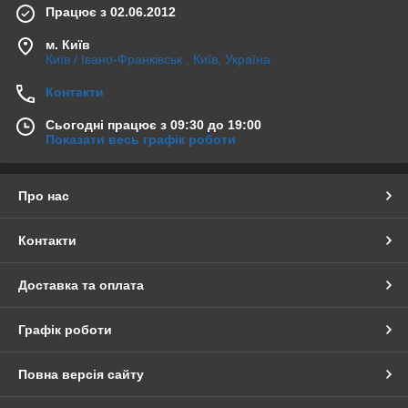
Працює з 02.06.2012
офісів;
м. Київ
кафе та ресторанів;
Київ / Івано-Франківськ , Київ, Україна
терас і альтанок;
Контакти
комерційних приміщень;
літніх майданчиків та веранд.
Сьогодні працює з 09:30 до 19:00
Показати весь графік роботи
Переваги ролет Screen
Захист від сонця та перегріву
Про нас
Screen тканина зменшує проникнення сонячних променів і
допомагає підтримувати комфортну температуру в
приміщенні.
Контакти
Огляд назовні у денний час
Доставка та оплата
Ролети скрін дозволяють зберегти видимість на вулицю, що
особливо актуально для панорамних вікон, офісів та
сучасних інтер’єрів.
Графік роботи
Сучасний мінімалістичний дизайн
Повна версія сайту
Рулонні штори Screen чудово поєднуються зі стилями:
modern;