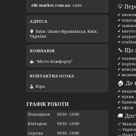
elit-market.com.ua
сайт
💡 Пер
✔ економ
✔ підход
✔ заміна
✔ вигото
Київ / Івано-Франківськ, Київ,
Україна
✔ акурат
✔ стабіл
🔧 Що
✔ тканин
"Місто Комфорту"
✔ порізк
✔ консул
✔ можли
🏠 Де 
Віра
✔ кварти
✔ кухня,
✔ балкон
ГРАФІК РОБОТИ
✔ офіси
Понеділок
09:30
19:00
🚚 Дос
Вівторок
09:30
19:00
📏 Макс
— Укрпош
Середа
09:30
19:00
— Нова П