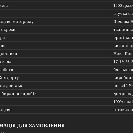
мент
1500 зраз
гнучка с
ицтво матеріалу
Польща 
 окремо
тканини,
ура
оригіналь
аця
вигідні ц
доставки
Нова Пош
р вала
17, 19, 23,
роботи
близько п
Комфорту"
виробник
рія доставки
по всій У
 збирання виробів
до трьох 
и
100% пол
ицтво
готових 
МАЦІЯ ДЛЯ ЗАМОВЛЕННЯ