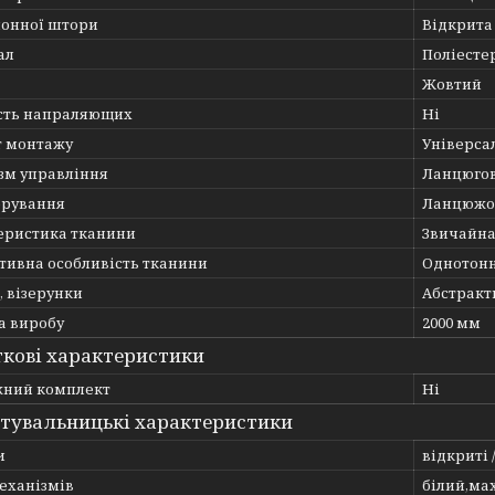
лонної штори
Відкрита
ал
Поліесте
Жовтий
сть напраляющих
Ні
т монтажу
Універса
зм управління
Ланцюго
ерування
Ланцюжо
еристика тканини
Звичайн
тивна особливість тканини
Однотон
 візерунки
Абстракт
 виробу
2000 мм
кові характеристики
ний комплект
Ні
тувальницькі характеристики
и
відкриті 
еханізмів
білий,мах