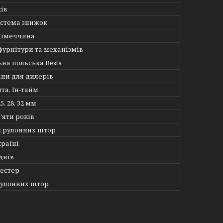
ків
истема знижок
Німеччина
фурнітури та механізмів
на польська Besta
іни для дилерів
та, Ін-тайм
 25, 28, 32 мм
'яти років
 рулонних штор
країні
днів
іестер
рулонних штор