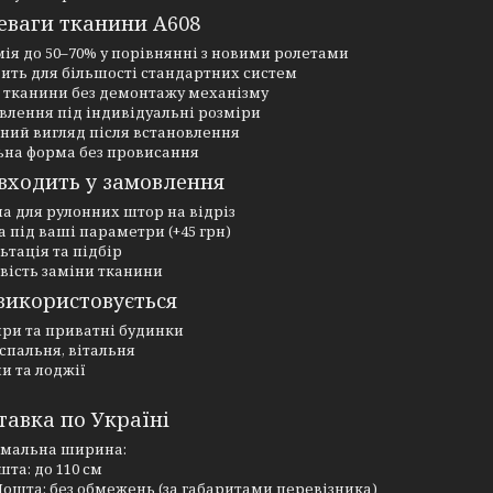
еваги тканини A608
ія до 50–70% у порівнянні з новими ролетами
ить для більшості стандартних систем
 тканини без демонтажу механізму
влення під індивідуальні розміри
ний вигляд після встановлення
ьна форма без провисання
 входить у замовлення
а для рулонних штор на відріз
а під ваші параметри (+45 грн)
ьтація та підбір
вість заміни тканини
використовується
ри та приватні будинки
 спальня, вітальня
и та лоджії
тавка по Україні
имальна ширина:
та: до 110 см
ошта: без обмежень (за габаритами перевізника)