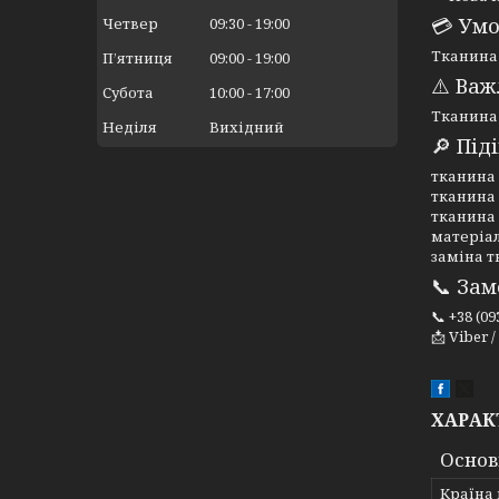
💳 Ум
Четвер
09:30
19:00
Тканина 
Пʼятниця
09:00
19:00
⚠️ Ва
Субота
10:00
17:00
Тканина 
Неділя
Вихідний
🔎 Під
тканина 
тканина
тканина 
матеріа
заміна 
📞 За
📞 +38 (09
📩 Viber 
ХАРАК
Основ
Країна