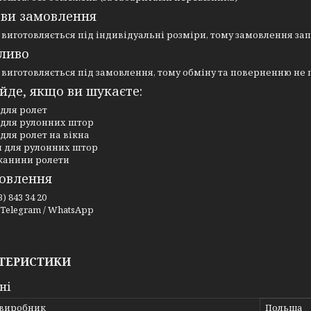
ови замовлення
виготовляється під індивідуальні розміри, тому замовлення зап
жливо
виготовляється під замовлення, тому обміну та поверненню не п
ійде, якщо ви шукаєте:
для ролет
 для рулонних штор
для ролет на вікна
л для рулонних штор
тканини ролети
мовлення
3) 843 34 20
/ Telegram / WhatsApp
ТЕРИСТИКИ
ні
 виробник
Польща