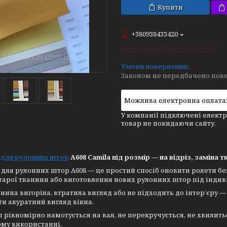
Купити
+380938433420
Законом не передбачено пове
У компанії підключені електр
товар не покидаючи сайту.
 для рулонних штор
A608 Camila під розмір — на відріз, заміна 
для рулонних штор A608 — це простий спосіб оновити ролети без
тарої тканини або виготовлення нових рулонних штор під індив
нина вигоріла, втратила вигляд або не підходить до інтер’єру 
и акуратний вигляд вікна.
 рівномірно намотується на вал, не перекручується, не хвилить
му використанні.