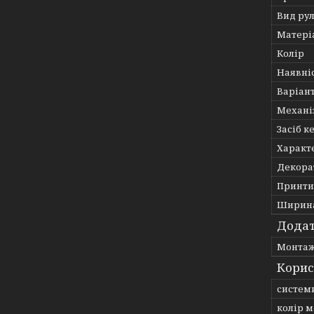
Вид ру
Матері
Колір
Наявні
Варіан
Механі
Засіб к
Характ
Декора
Принти,
Ширина
Додат
Монтаж
Корис
систем
колір м