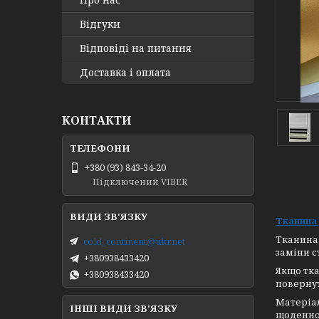
Відгуки
Відповіді на питання
Доставка і оплата
КОНТАКТИ
+380 (93) 843-34-20
Підключений VIBER
Тканина
Тканина 
cold_continent@ukr.net
заміни с
+380938433420
Якщо тка
+380938433420
повернут
Матеріал
ІНШІ ВИДИ ЗВ'ЯЗКУ
щоденно