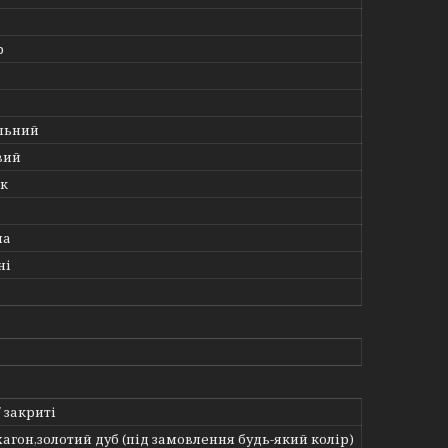
р
льний
вий
к
а
на
ні
/ закриті
агон,золотий дуб (під замовлення будь-який колір)