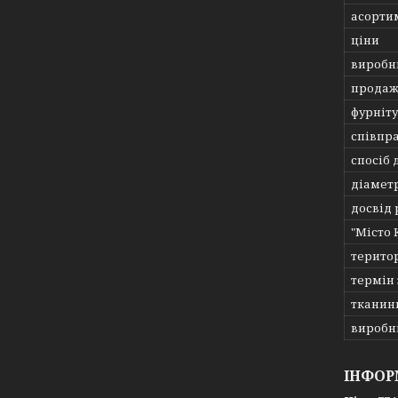
асорти
ціни
виробн
продаж
фурніт
співпр
спосіб 
діамет
досвід 
"Місто 
терито
термін
тканин
виробн
ІНФОР