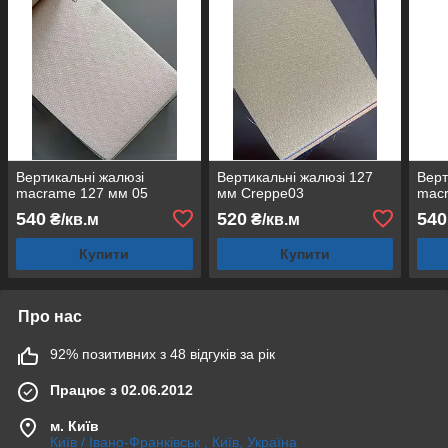
Вертикальні жалюзі
Вертикальні жалюзі 127
Верт
macrame 127 мм 05
мм Creppe03
mac
540
520
540
₴/кв.м
₴/кв.м
Купити
Купити
Про нас
92% позитивних з 48 відгуків за рік
Працює з 02.06.2012
м. Київ
Київ / Івано-Франківськ , Київ, Україна