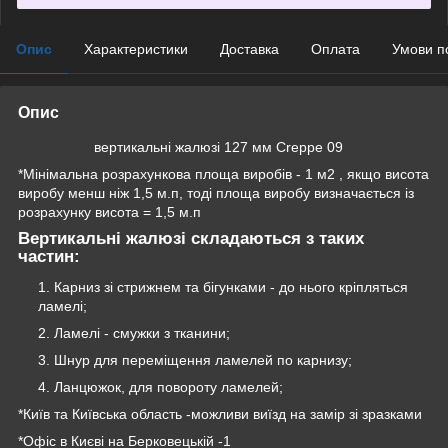
Опис
Характеристики
Доставка
Оплата
Умови п
Опис
вертикальні жалюзі 127 мм Creppe 09
*Мінімальна розрахункова площа виробів - 1 м2 , якщо висота
виробу менш ніж 1,5 м.п, тоді площа виробу визначається із
розрахунку висота = 1,5 м.п
Вертикальні жалюзі складаються з таких
частин:
Карниз зі стрижнем та бігунками - до нього кріпляться
ламелі;
Ламелі - смужки з тканини;
Шнур для переміщення ламелей по карнизу;
Ланцюжок, для повороту ламелей;
*Київ та Київська область -можливи виїзд на замір зі зразками
*Офіс в Києві на Берковецькій -1