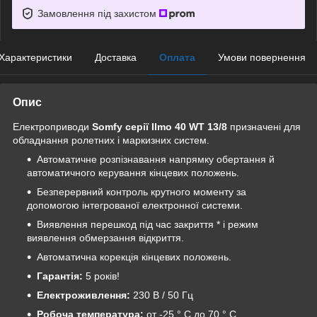
Замовлення під захистом
Характеристики
Доставка
Оплата
Умови повернення
Опис
Електроприводи
Somfy серії Ilmo 40 WT 13/8
призначені для
обладнання ролетних і маркизних систем.
Автоматичне розпізнавання напрямку обертання й
автоматичного керування кінцевих положень.
Безперервний контроль крутного моменту за
допомогою інтегрованої електронної системи.
Виявлення перешкод під час закриття * і режим
виявлення обмерзання відкриття.
Автоматична корекція кінцевих положень.
Гарантія:
5 років!
Електроживлення:
230 В / 50 Гц
Робоча температура:
от -25 ° C до 70 ° C