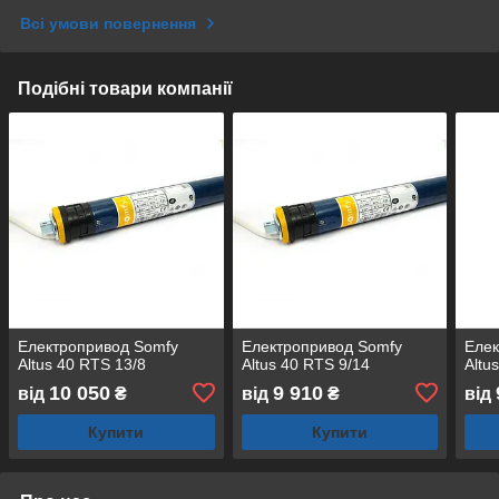
Всі умови повернення
Подібні товари компанії
Електропривод Somfy
Електропривод Somfy
Елек
Altus 40 RTS 13/8
Altus 40 RTS 9/14
Altu
10 050
9 910
від
₴
від
₴
від
Купити
Купити