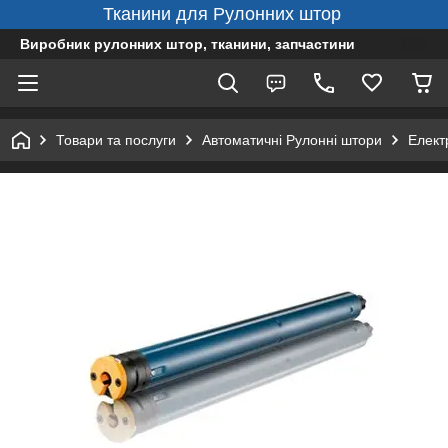
Тканини для Рулонних штор
Виробник рулонних штор, тканини, запчастини
Товари та послуги
Автоматичні Рулонні штори
Елект