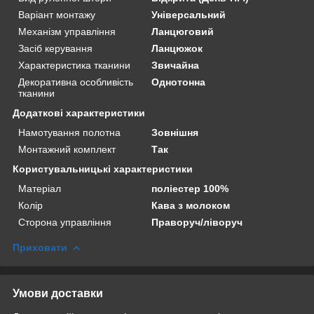
Варіант монтажу
Універсальний
Механізм управління
Ланцюговий
Засіб керування
Ланцюжок
Характеристика тканини
Звичайна
Декоративна особливість
Однотонна
тканини
Додаткові характеристики
Намотування полотна
Зовнішня
Монтажний комплект
Так
Користувальницькі характеристики
Матеріал
поліестер 100%
Колір
Кава з молоком
Сторона управління
Праворуч/ліворуч
Приховати
Умови доставки