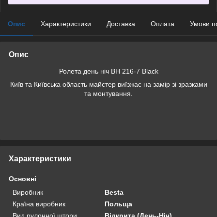
Опис
Характеристики
Доставка
Оплата
Умови п
Опис
Ролета день ніч BH 216-7 Black
Київ та Київська область майстер виїзжає на замір зі зразками
та монтування.
Характеристики
Основні
Виробник
Besta
Країна виробник
Польща
Вид рулонної штори
Відкрита (День-Ніч)