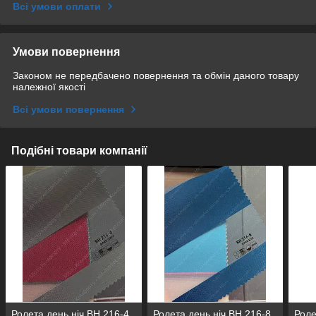
Всі умови оплати
Умови повернення
Законом не передбачено повернення та обмін даного товару
належної якості
Всі умови повернення
Подібні товари компанії
Ролета день ніч BH 216-4
Ролета день ніч BH 216-8
Роле