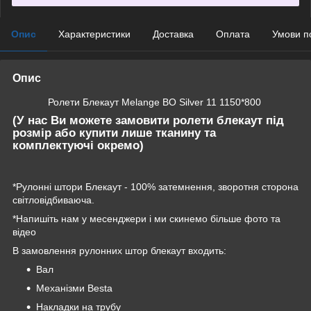
Опис
Характеристики
Доставка
Оплата
Умови п
Опис
Ролети Блекаут Melange BO Silver 11 1150*800
(У нас Ви можете замовити ролети блекаут під
розмір або купити лише тканину та
комплектуючі окремо)
*Рулонні штори Блекаут - 100% затемнення, зворотня сторона
світловідбиваюча.
*Напишіть нам у месенджери і ми скинемо більше фото та
відео
В замовлення рулонних штор блекаут входить:
Вал
Механізми Besta
Накладки на трубу