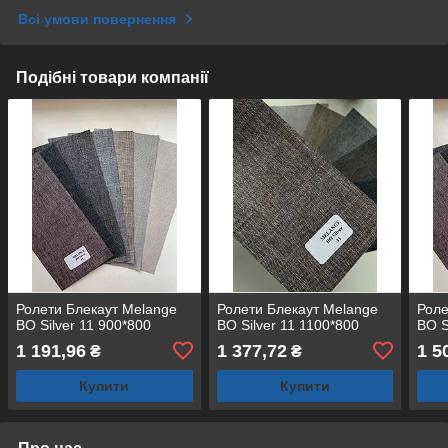
Всі умови повернення
Подібні товари компанії
Ролети Блекаут Melange
Ролети Блекаут Melange
Роле
BO Silver 11 900*800
BO Silver 11 1100*800
BO S
1 191,96
1 377,72
1 5
₴
₴
Купити
Купити