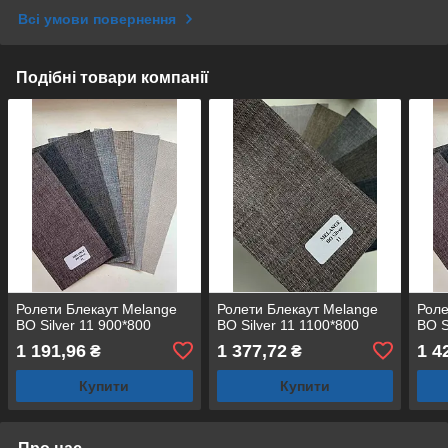
Всі умови повернення
Подібні товари компанії
Ролети Блекаут Melange
Ролети Блекаут Melange
Роле
BO Silver 11 900*800
BO Silver 11 1100*800
BO S
1 191,96
1 377,72
1 4
₴
₴
Купити
Купити