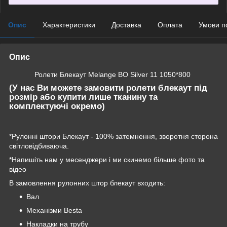
Опис
Характеристики
Доставка
Оплата
Умови п
Опис
Ролети Блекаут Melange BO Silver 11 1050*800
(У нас Ви можете замовити ролети блекаут під
розмір або купити лише тканину та
комплектуючі окремо)
*Рулонні штори Блекаут - 100% затемнення, зворотня сторона
світловідбиваюча.
*Напишіть нам у месенджери і ми скинемо більше фото та
відео
В замовлення рулонних штор блекаут входить:
Вал
Механізми Besta
Накладки на трубу