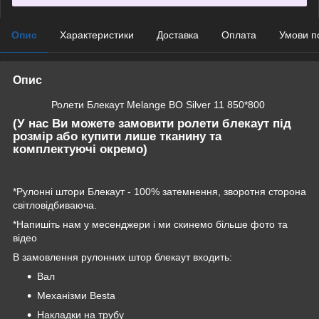
Опис
Характеристики
Доставка
Оплата
Умови п
Опис
Ролети Блекаут Melange BO Silver 11 850*800
(У нас Ви можете замовити ролети блекаут під
розмір або купити лише тканину та
комплектуючі окремо)
*Рулонні штори Блекаут - 100% затемнення, зворотня сторона
світловідбиваюча.
*Напишіть нам у месенджери і ми скинемо більше фото та
відео
В замовлення рулонних штор блекаут входить:
Вал
Механізми Besta
Накладки на трубу