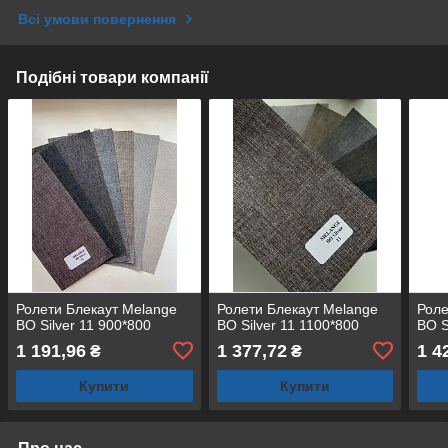
Всі умови повернення
Подібні товари компанії
Ролети Блекаут Melange
Ролети Блекаут Melange
Роле
BO Silver 11 900*800
BO Silver 11 1100*800
BO S
1 191,96
1 377,72
1 4
₴
₴
Купити
Купити