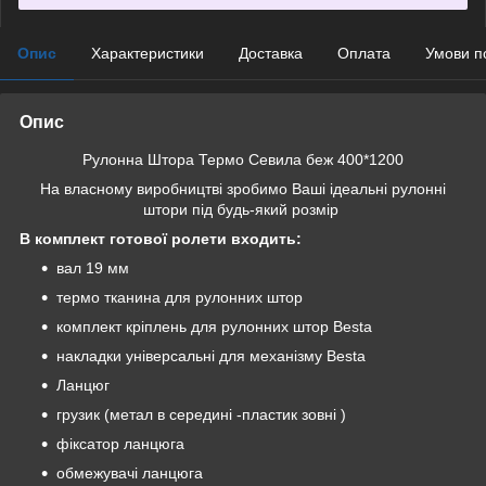
Опис
Характеристики
Доставка
Оплата
Умови п
Опис
Рулонна Штора Термо Севила беж 400*1200
На власному виробництві зробимо Ваші ідеальні рулонні
штори під будь-який розмір
В комплект готової ролети входить:
вал 19 мм
термо тканина для рулонних штор
комплект кріплень для рулонних штор Besta
накладки універсальні для механізму Besta
Ланцюг
грузик (метал в середині -пластик зовні )
фіксатор ланцюга
обмежувачі ланцюга