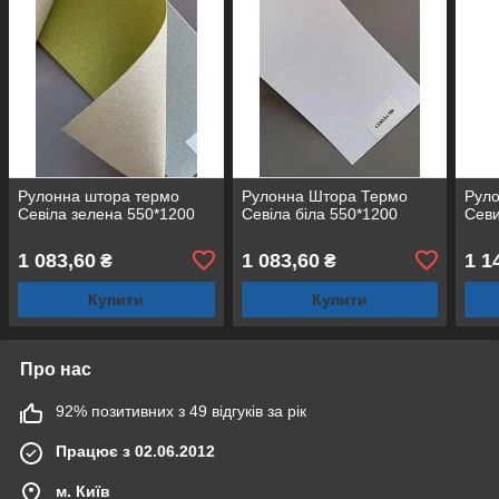
Рулонна штора термо
Рулонна Штора Термо
Рул
Севіла зелена 550*1200
Севіла біла 550*1200
Севи
1 083,60
1 083,60
1 1
₴
₴
Купити
Купити
Про нас
92% позитивних з 49 відгуків за рік
Працює з 02.06.2012
м. Київ