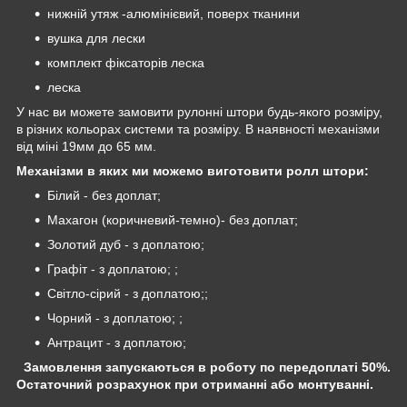
нижній утяж -алюмінієвий, поверх тканини
вушка для лески
комплект фіксаторів леска
леска
У нас ви можете замовити рулонні штори будь-якого розміру,
в різних кольорах системи та розміру. В наявності механізми
від міні 19мм до 65 мм.
Механізми в яких ми можемо виготовити ролл штори:
Білий - без доплат;
Махагон (коричневий-темно)- без доплат;
Золотий дуб - з доплатою;
Графіт - з доплатою; ;
Світло-сірий - з доплатою;;
Чорний - з доплатою; ;
Антрацит - з доплатою;
Замовлення запускаються в роботу по передоплаті 50%.
Остаточний розрахунок при отриманні або монтуванні.