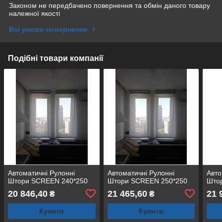
Законом не передбачено повернення та обмін даного товару
належної якості
Всі умови повернення
Подібні товари компанії
Автоматичні Рулонні
Автоматичні Рулонні
Авто
Штори SCREEN 240*250
Штори SCREEN 250*250
Што
20 846,40
21 465,60
21 
₴
₴
Купити
Купити