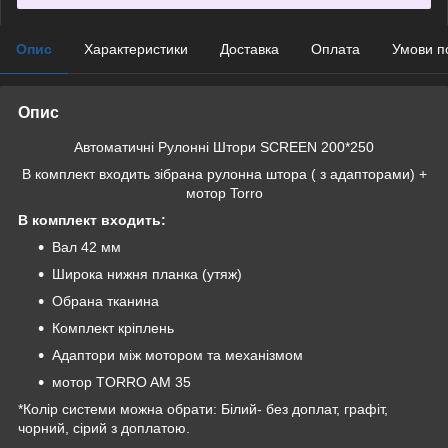
Опис
Характеристики
Доставка
Оплата
Умови п
Опис
Автоматичні Рулонні Штори SCREEN 200*250
В комплект входить зібрана рулонна штора ( з адапторами) +
мотор Torro
В комплект входить:
Вал 42 мм
Широка нижня планка (утяж)
Обрана тканина
Комплект кріплень
Адаптори між мотором та механізмом
мотор TORRO AM 35
*Колір системи можна обрати: Білий- без доплат, графіт,
чорний, сірий з доплатою.