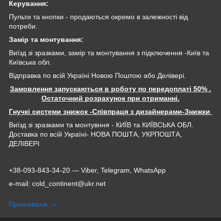
Керування:
Пульти та кнопки - продаються окремо в залежності від
потреби.
Замір та монтування:
Виїзд зі зразками, замір та монтування з підключення -Київ та
Київська обл.
Відправка по всій Україні Новою Поштою або Делівері.
Замовлення запускаються в роботу по передоплаті 50% .
Остаточний розрахунок при отриманні.
Гнучкі системи знижок -Співпраця з дизайнерами-Знижки
Виїзд зі зразками та монтувння - КИЇВ та КИЇВСЬКА ОБЛ.
Доставка по всій Україні- НОВА ПОШТА, УКРПОШТА,
ДЕЛІВЕРІ
+38-093-843-34-20 — Viber, Telegram, WhatsApp
e-mail: cold_continent@ukr.net
Приховати