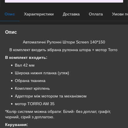
Опис
Характеристики
Доставка
Оплата
Умови п
Опис
Автоматичні Рулонні Штори Screen 140*150
В комплект входить зібрана рулонна штора + мотор Torro
В комплект входить:
Вал 42 мм
Широка нижня планка (утяж)
Обрана тканина
Комплект кріплень
Адаптори між мотором та механізмом
мотор TORRO AM 35
*Колір системи можна обрати: Білий- без доплат, графіт,
чорний, сірий з доплатою.
Керування: