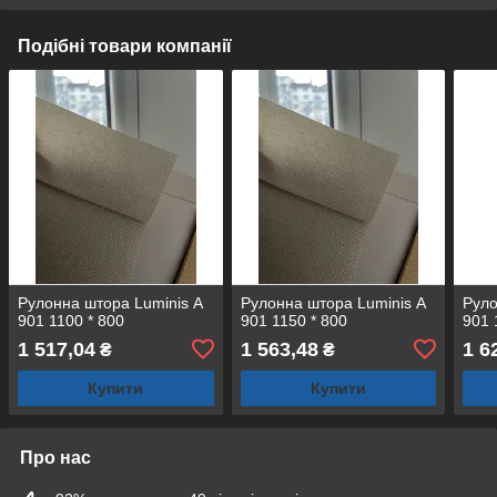
Подібні товари компанії
Рулонна штора Luminis А
Рулонна штора Luminis А
Руло
901 1100 * 800
901 1150 * 800
901 
1 517,04
1 563,48
1 6
₴
₴
Купити
Купити
Про нас