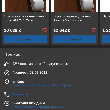
Электрокарниз для штор
Электрокарниз для штор
Пуль
Torro АМ75 175см
Torro АМ75 225см
штор
10 038
12 642
1 2
₴
₴
Купити
Купити
Про нас
92% позитивних з 49 відгуків за рік
Працює з 02.06.2012
м. Київ
Київ / Івано-Франківськ , Київ, Україна
Контакти
Сьогодні вихідний
Показати весь графік роботи