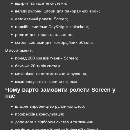
відкриті та касетні системи;
великі рулонні штори для панорамних вікон;
автоматичні ролети Screen;
подвійні системи Day&Night + blackout;
ролети для терас та альтанок;
screen системи для комерційних об’єктів.
В асортименті:
понад 200 зразків тканин Screen;
близько 20 типів систем;
механічне та автоматичне керування;
комплектуючі та тканини окремо.
Чому варто замовити ролети Screen у
нас
власне виробництво рулонних штор;
професійна консультація;
допомога з підбором системи та тканини;
замір та монтаж у Києві та Київській області;