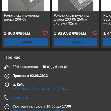
Ролета скрін рулонна
Ролета скрін рулонна
Руло
штора 206-05
штора 203-05 250см
Secr
система 32мм
— ро
2 800
1 919,52
1 4
₴/пог.м
₴/пог.м
Купити
Купити
Про нас
92% позитивних з 49 відгуків за рік
Працює з 02.06.2012
м. Київ
Київ / Івано-Франківськ , Київ, Україна
Контакти
Сьогодні працює з 10:00 до 17:00
Показати весь графік роботи