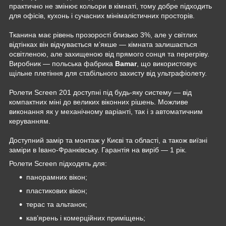
практично не змінює кольори в кімнаті, тому добре підходить
для офісів, кухонь і сучасних мінімалістичних просторів.
Тканина має рівень прозорості близько 3%, але у світлих
відтінках він відчувається м’якше — кімната залишається
освітленою, але захищеною від прямого сонця та перегріву.
Виробник — польська фабрика
Bamar
, що використовує
щільне плетіння для стабільного захисту від ультрафіолету.
Ролети Screen 201 доступні під будь-яку систему — від
компактних міні до великих віконних рішень. Можливе
виконання як у механічному варіанті, так і з автоматичним
керуванням.
Доступний замір та монтаж у Києві та області, а також виїзні
заміри в Івано-Франківську. Гарантія на виріб — 1 рік.
Ролети Screen підходять для:
панорамних вікон;
пластикових вікон;
терас та альтанок;
кав’ярень і комерційних приміщень;