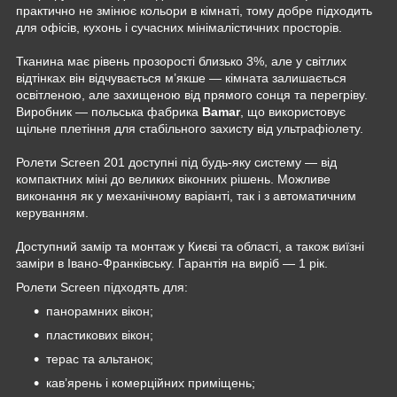
практично не змінює кольори в кімнаті, тому добре підходить
для офісів, кухонь і сучасних мінімалістичних просторів.
Тканина має рівень прозорості близько 3%, але у світлих
відтінках він відчувається м’якше — кімната залишається
освітленою, але захищеною від прямого сонця та перегріву.
Виробник — польська фабрика
Bamar
, що використовує
щільне плетіння для стабільного захисту від ультрафіолету.
Ролети Screen 201 доступні під будь-яку систему — від
компактних міні до великих віконних рішень. Можливе
виконання як у механічному варіанті, так і з автоматичним
керуванням.
Доступний замір та монтаж у Києві та області, а також виїзні
заміри в Івано-Франківську. Гарантія на виріб — 1 рік.
Ролети Screen підходять для:
панорамних вікон;
пластикових вікон;
терас та альтанок;
кав’ярень і комерційних приміщень;