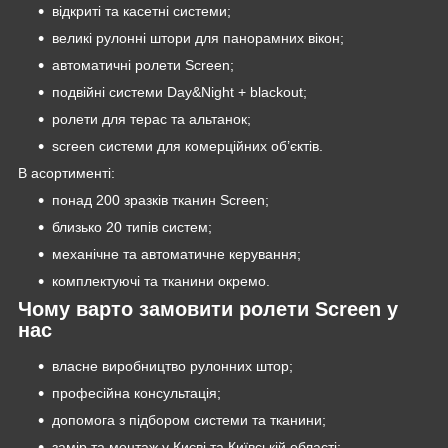
відкриті та касетні системи;
великі рулонні штори для панорамних вікон;
автоматичні ролети Screen;
подвійні системи Day&Night + blackout;
ролети для терас та альтанок;
screen системи для комерційних об’єктів.
В асортименті:
понад 200 зразків тканин Screen;
близько 20 типів систем;
механічне та автоматичне керування;
комплектуючі та тканини окремо.
Чому варто замовити ролети Screen у
нас
власне виробництво рулонних штор;
професійна консультація;
допомога з підбором системи та тканини;
замір та монтаж у Києві та Київській області;