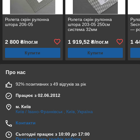
Ролета скрін рулонна
Ролета скрін рулонна
Руло
штора 206-05
штора 203-05 250см
Secr
система 32мм
— ро
2 800
1 919,52
1 4
₴/пог.м
₴/пог.м
Купити
Купити
Про нас
92% позитивних з 49 відгуків за рік
Працює з 02.06.2012
м. Київ
Київ / Івано-Франківськ , Київ, Україна
Контакти
Сьогодні працює з 10:00 до 17:00
Показати весь графік роботи