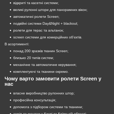
відкриті та касетні системи;
великі рулонні штори для панорамних вікон;
автоматичні ролети Screen;
подвійні системи Day&Night + blackout;
ролети для терас та альтанок;
screen системи для комерційних об’єктів.
В асортименті:
понад 200 зразків тканин Screen;
близько 20 типів систем;
механічне та автоматичне керування;
комплектуючі та тканини окремо.
Чому варто замовити ролети Screen у
нас
власне виробництво рулонних штор;
професійна консультація;
допомога з підбором системи та тканини;
замір та монтаж у Києві та Київській області;