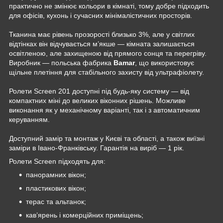
практично не змінює кольори в кімнаті, тому добре підходить
для офісів, кухонь і сучасних мінімалістичних просторів.
Тканина має рівень прозорості близько 3%, але у світлих
відтінках він відчувається м’якше — кімната залишається
освітленою, але захищеною від прямого сонця та перегріву.
Виробник — польська фабрика
Bamar
, що використовує
щільне плетіння для стабільного захисту від ультрафіолету.
Ролети Screen 201 доступні під будь-яку систему — від
компактних міні до великих віконних рішень. Можливе
виконання як у механічному варіанті, так і з автоматичним
керуванням.
Доступний замір та монтаж у Києві та області, а також виїзні
заміри в Івано-Франківську. Гарантія на виріб — 1 рік.
Ролети Screen підходять для:
панорамних вікон;
пластикових вікон;
терас та альтанок;
кав’ярень і комерційних приміщень;