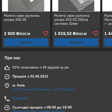
Ролета скрін рулонна
Ролета скрін рулонна
Руло
штора 206-05
штора 203-05 250см
Secr
система 32мм
— ро
2 800
1 919,52
1 4
₴/пог.м
₴/пог.м
Купити
Купити
Про нас
92% позитивних з 48 відгуків за рік
Працює з 02.06.2012
м. Київ
Київ / Івано-Франківськ , Київ, Україна
Контакти
Сьогодні працює з 09:00 до 19:00
Показати весь графік роботи