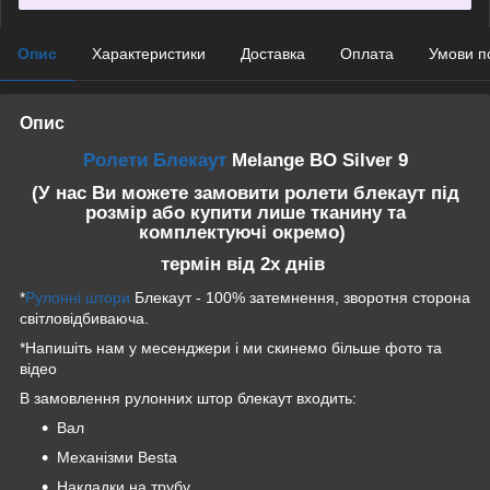
Опис
Характеристики
Доставка
Оплата
Умови п
Опис
Ролети Блекаут
Melange BO Silver 9
(У нас Ви можете замовити ролети блекаут під
розмір або купити лише тканину та
комплектуючі окремо)
термін від 2х днів
*
Рулонні штори
Блекаут - 100% затемнення, зворотня сторона
світловідбиваюча.
*Напишіть нам у месенджери і ми скинемо більше фото та
відео
В замовлення рулонних штор блекаут входить:
Вал
Механізми Besta
Накладки на трубу