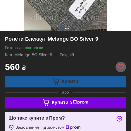
Ролети Блекаут Melange BO Silver 9
Готово до відправки
Код: Melange BO Silver 9
Роздріб
560
₴
Купити
або
Купити з
Що таке купити з Пром?
Замовлення під захистом