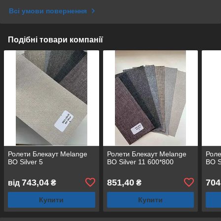
Всі умови повернення
Подібні товари компанії
Ролети Блекаут Melange
Ролети Блекаут Melange
Роле
BO Silver 5
BO Silver 11 600*800
BO S
743,04
851,40
704
від
₴
₴
Купити
Купити