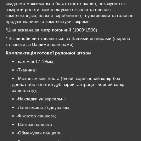
скидаємо максимально багато фото тканин, показуємо як
заміряти ролети, комплектуємо якісною та повною
комплектацією, власне виробництво, гнучкі знижки та головне
продаж тканини та комплектуючі окремо
*Ціна вказана за метр погонний (1000*1500)
* Всі вироби виготовляються за Вашими розмірами (ширина
та висоти за Вашими розмірами)
Комплектація готової рулонної штори
-вал міні 17-19мм;
-Тканина ;
-Механізм міні Беста (білий, коричневий колір-без
доплат або золотий дуб, сірий, антрацит, чорний колір
за доплату);
-Накладки універсальні;
-Ланцюжок із з'єднувачем;
-Фіксатор ланцюга;
-Вантаж ланцюга ;
-Обмежувач ланцюга;