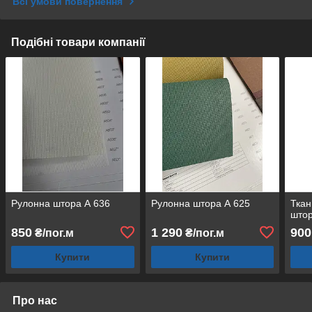
Всі умови повернення
Подібні товари компанії
Рулонна штора А 636
Рулонна штора А 625
Ткан
штор
850
1 290
900
₴/пог.м
₴/пог.м
Купити
Купити
Про нас