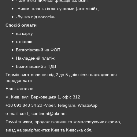
-Комплект нижньої фіксації волосіні;
-Нижня планка із заглушками (алюміній) ;
-Вушка під волосінь.
Спосіб оплати
на карту
готівкою
Безготівковий на ФОП
Накладений платіж
Безготівковий з ПДВ
Термін виготовлення від 2 до 5 днів після надходження
передоплати
Наші контакти
м. Київ, вул. Берковецька 1, офіс 312
+38 093 843 34 20 -Viber, Telegram, WhatsApp
e-mail: cold_ continent@ukr.net
Гнучкі знижки, продаж тканини та комплектуючих окремо,
виїзд на замір/монтаж Київ та Київська обл.