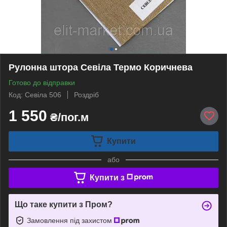
Рулонна штора Севіла Термо Коричнева
Готово до відправки
Код: Севіла 506
Роздріб
1 550
₴/пог.м
Купити
або
Купити з
Що таке купити з Пром?
Замовлення під захистом