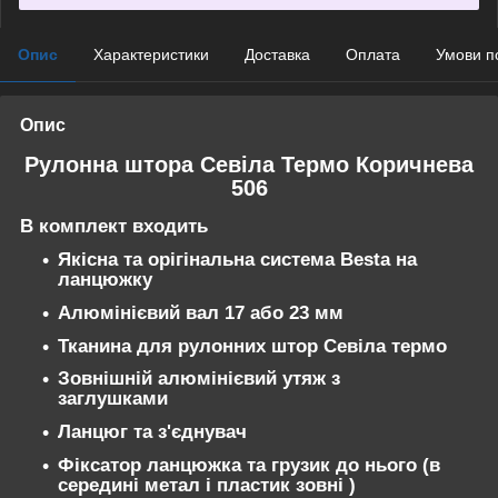
Опис
Характеристики
Доставка
Оплата
Умови п
Опис
Рулонна штора Севіла Термо Коричнева
506
В комплект входить
Якісна та орігінальна система Besta на
ланцюжку
Алюмінієвий вал 17 або 23 мм
Тканина для рулонних штор Севіла термо
Зовнішній алюмінієвий утяж з
заглушками
Ланцюг та з'єднувач
Фіксатор ланцюжка та грузик до нього (в
середині метал і пластик зовні )