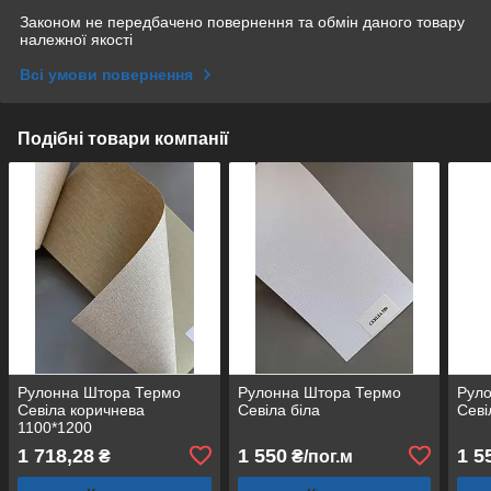
Законом не передбачено повернення та обмін даного товару
належної якості
Всі умови повернення
Подібні товари компанії
Рулонна Штора Термо
Рулонна Штора Термо
Рул
Севіла коричнева
Севіла біла
Севі
1100*1200
1 718,28
1 550
1 5
₴
₴/пог.м