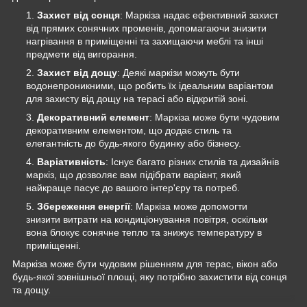
Захист від сонця
: Маркіза надає ефективний захист
від прямих сонячних променів, допомагаючи знизити
нагрівання в приміщенні та захищаючи меблі та інші
предмети від вигорання.
Захист від дощу
: Деякі маркізи можуть бути
водонепроникними, що робить їх ідеальним варіантом
для захисту від дощу на терасі або відкритій зоні.
Декоративний елемент
: Маркіза може бути чудовим
декоративним елементом, що додає стиль та
елегантність до будь-якого будинку або бізнесу.
Варіативність
: Існує багато різних стилів та дизайнів
маркіз, що дозволяє вам підібрати варіант, який
найкраще пасує до вашого інтер'єру та потреб.
Збереження енергії
: Маркіза може допомогти
знизити витрати на кондиціонування повітря, оскільки
вона блокує сонячне тепло та знижує температуру в
приміщенні.
Маркіза може бути чудовим рішенням для терас, вікон або
будь-якої зовнішньої площі, яку потрібно захистити від сонця
та дощу.