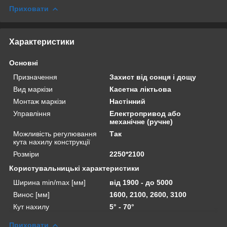
Приховати
Характеристики
Основні
Призначення
Захист від сонця і дощу
Вид маркізи
Касетна ліктьова
Монтаж маркізи
Настінний
Управління
Електропривод або
механічне (ручне)
Можливість регулювання
Так
кута нахилу конструкції
Розміри
2250*2100
Користувальницькі характеристики
Ширина min/max [мм]
від 1900 - до 5000
Винос [мм]
1600, 2100, 2600, 3100
Кут нахилу
5° - 70°
Приховати