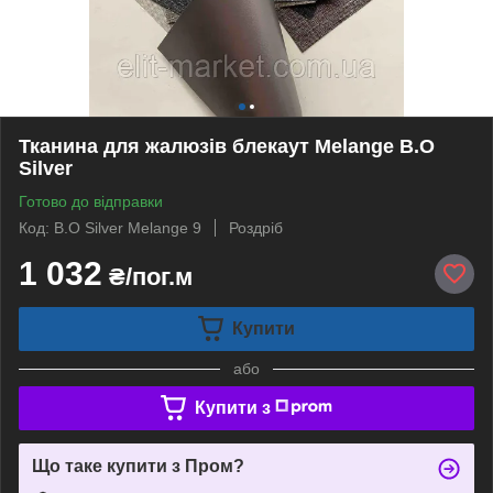
Тканина для жалюзів блекаут Melange B.O
Silver
Готово до відправки
Код: B.O Silver Melange 9
Роздріб
1 032
₴/пог.м
Купити
або
Купити з
Що таке купити з Пром?