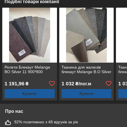
Подібні товари компанії
Ролети Блекаут Melange
Тканина для жалюзів
Ткан
BO Silver 11 900*800
блекаут Melange B.O Silver
блек
1 191,96
1 032
1 0
₴
₴/пог.м
Купити
Купити
Про нас
92% позитивних з 48 відгуків за рік