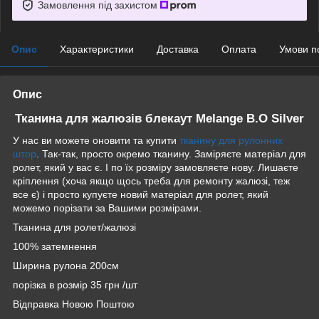
Замовлення під захистом
Опис
Характеристики
Доставка
Оплата
Умови п
Опис
Тканина для жалюзів блекаут Melange B.O Silver
У нас ви можете оновити та купити
тканину для рулонних
штор
. Так-так, просто окремо тканину. Заміряєте матеріал для
ролет, який у вас є. І по їх розміру замовляєте нову. Лишаєте
кріплення (хоча якщо щось треба для ремонту жалюзі, теж
все є) і просто купуєте новий матеріал для ролет, який
можемо порізати за Вашими розмірами.
Тканина для ролет/жалюзі
100% затемнення
Ширина рулона 200см
порізка в розмір 35 грн /шт
Відправка Новою Поштою