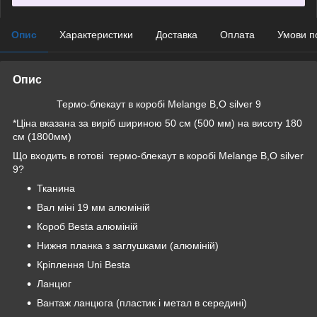
Опис
Характеристики
Доставка
Оплата
Умови п
Опис
Термо-блекаут в коробі Melange B,O silver 9
*Ціна вказана за виріб шириною 50 см (500 мм) на висоту 180
см (1800мм)
Що входить в готові термо-блекаут в коробі Melange B,O silver
9?
Тканина
Вал міні 19 мм алюміній
Короб Besta алюміній
Нижня планка з заглушками (алюміній)
Кріплення Uni Besta
Ланцюг
Вантаж ланцюга (пластик і метал в середині)