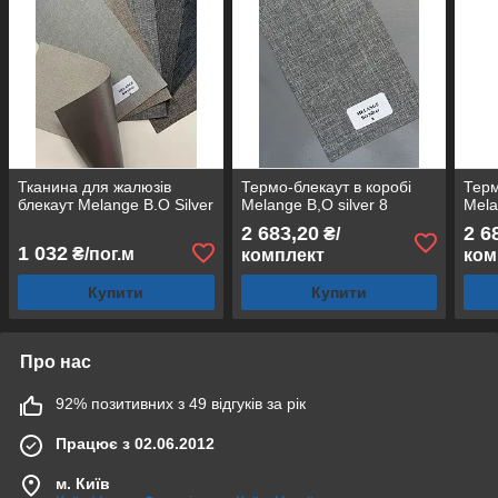
Тканина для жалюзів
Термо-блекаут в коробі
Терм
блекаут Melange B.O Silver
Melange B,O silver 8
Mela
2 683,20
2 6
₴/
1 032
₴/пог.м
комплект
ком
Купити
Купити
Про нас
92% позитивних з 49 відгуків за рік
Працює з 02.06.2012
м. Київ