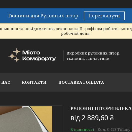
Тканини для Рулонних штор
Переглянути
овлення та повідомлення, оскільки за її графіком роботи сього
робочий день.
Виробник рулонних штор,
тканини, запчастини
 НАС
КОНТАКТИ
ДОСТАВКА І ОПЛАТА
РУЛОННІ ШТОРИ БЛЕКАУ
від
2 889,60 ₴
В наявності
Код:
С 413 Tiffany