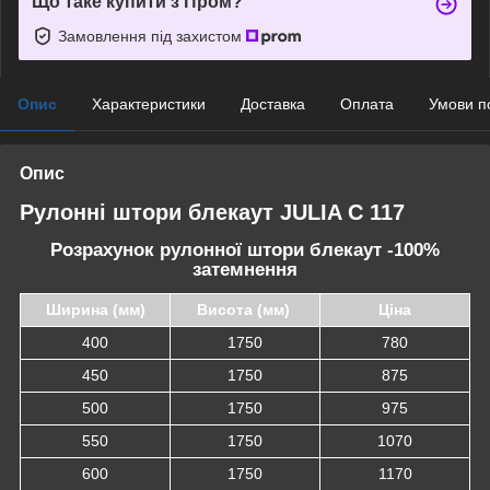
Що таке купити з Пром?
Замовлення під захистом
Опис
Характеристики
Доставка
Оплата
Умови п
Опис
Рулонні штори блекаут JULIA C 117
Розрахунок рулонної штори блекаут -100%
затемнення
Ширина (мм)
Висота (мм)
Ціна
400
1750
780
450
1750
875
500
1750
975
550
1750
1070
600
1750
1170