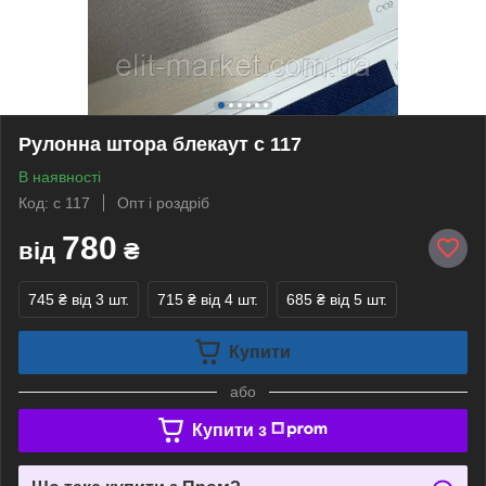
Рулонна штора блекаут с 117
В наявності
Код: с 117
Опт і роздріб
780
від
₴
745 ₴
від 3 шт.
715 ₴
від 4 шт.
685 ₴
від 5 шт.
Купити
або
Купити з