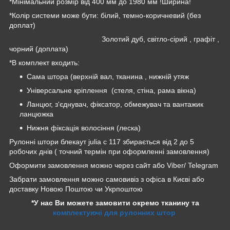
*Мінімальний розмір від 400 мм до 1980 мм !Ширина!
*Колір системи може бути: білий, темно-коричневий (без
доплат)
Золотий дуб, світло-сірий , графіт ,
чорний (доплата)
*В комплект входить:
Сама штора (верхній вал, тканина , нижній утяж
Універсальне кріплення (стеля, стіна, рама вікна)
Ланцюг, з'єднувач, фіксатор, обмежувач та вантажик
ланцюжка
Нижня фіксація волосіння (леска)
Рулонні штори блекаут julia c 117 збирається від 2 до 5
робочих днів ( точний термін при оформленні замовлення)
Оформити замовлення можно через сайт або Viber/ Telegram
Забрати замовлення можно самовивіз з офіса в Києві або
доставку Новою Поштою чи Укрпоштою
*У нас Ви можете замовити окремо тканину та
комплектуючі для рулонних штор