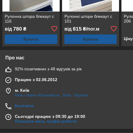
Рулонна штора блекаут с
Рулонні штори блекаут с
Руло
116
101
206
780
815
від
₴
від
₴/пог.м
Цін
Купити
Купити
Про нас
92% позитивних з 48 відгуків за рік
Працює з 02.06.2012
м. Київ
Київ / Івано-Франківськ , Київ, Україна
Контакти
Сьогодні працює з 09:30 до 19:00
Показати весь графік роботи