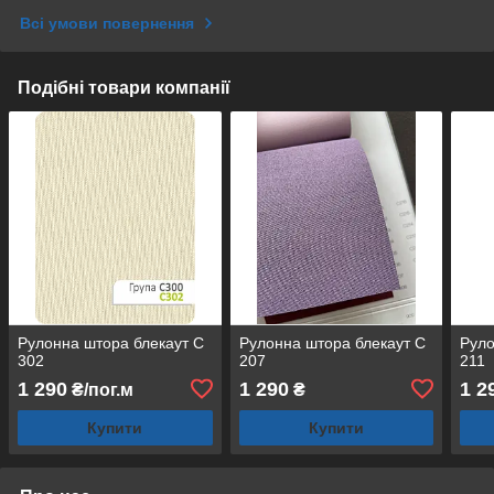
Всі умови повернення
Подібні товари компанії
Рулонна штора блекаут С
Рулонна штора блекаут С
Руло
302
207
211
1 290
1 290
1 2
₴/пог.м
₴
Купити
Купити