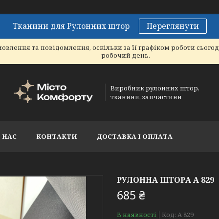
Тканини для Рулонних штор
Переглянути
овлення та повідомлення, оскільки за її графіком роботи сього
робочий день.
Виробник рулонних штор,
тканини, запчастини
 НАС
КОНТАКТИ
ДОСТАВКА І ОПЛАТА
РУЛОННА ШТОРА А 829
685 ₴
В наявності
Код:
А 829