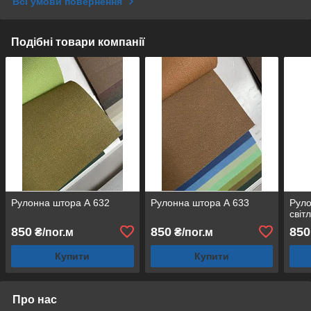
Всі умови повернення
Подібні товари компанії
Рулонна штора А 632
Рулонна штора А 633
Руло
світ
850
850
850
₴/пог.м
₴/пог.м
Купити
Купити
Про нас