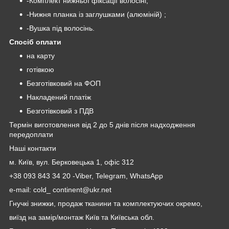
-Комплект нижньої фіксації волосіні;
-Нижня планка із заглушками (алюміній) ;
-Вушка під волосінь.
Спосіб оплати
на карту
готівкою
Безготівковий на ФОП
Накладений платіж
Безготівковий з ПДВ
Термін виготовлення від 2 до 5 днів після надходження
передоплати
Наші контакти
м. Київ, вул. Берковецька 1, офіс 312
+38 093 843 34 20 -Viber, Telegram, WhatsApp
e-mail: cold_ continent@ukr.net
Гнучкі знижки, продаж тканини та комплектуючих окремо,
виїзд на замір/монтаж Київ та Київська обл.