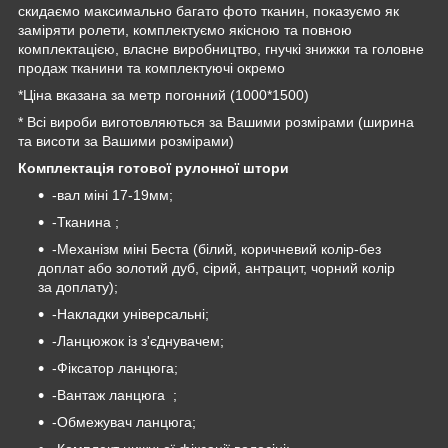
скидаємо максимально багато фото тканин, показуємо як
заміряти ролети, комплектуємо якісною та повною
комплектацією, власне виробництво, гнучкі знижки та головне
продаж тканини та комплектуючі окремо
*Ціна вказана за метр погонний (1000*1500)
* Всі вироби виготовляються за Вашими розмірами (ширина
та висоти за Вашими розмірами)
Комплектація готової рулонної штори
-вал міні 17-19мм;
-Тканина ;
-Механізм міні Беста (білий, коричневий колір-без
доплат або золотий дуб, сірий, антрацит, чорний колір
за доплату);
-Накладки універсальні;
-Ланцюжок із з'єднувачем;
-Фіксатор ланцюга;
-Вантаж ланцюга ;
-Обмежувач ланцюга;