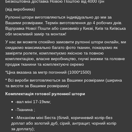
Безкоштовна доставка Новою Поштою від 4000 грн
(від виробника)
Рулонні штори виготовляються індивідуально до мм за
Вашими розмірами. Термін виготовлення до 4 робочих днів.
Відправка Нової Пошти або самовивіз у Києві, Київ та Київська
обл можливий замір та монтаж!
У нас ви можете спокійно замовити рулонні штори онлайн, ми
скидаємо максимально багато фото тканин, показуємо як
заміряти ролети, комплектуємо якісною та повною
комплектацією, власне виробництво, гнучкі знижки та головне
продаж тканини та комплектуючі окремо
*Ціна вказана за метр погонний (1000*1500)
* Всі вироби виготовляються за Вашими розмірами (ширина
та висоти за Вашими розмірами)
Комплектація готової рулонної штори
-вал міні 17-19мм;
-Тканина ;
-Механізм міні Беста (білий, коричневий колір-без
доплат або золотий дуб, сірий, антрацит, чорний колір
за доплату);