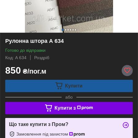
Рулонна штора А 634
Готово до відправки
Код: А 634
Роздріб
850
₴/пог.м
Купити
або
Купити з
Що таке купити з Пром?
Замовлення під захистом