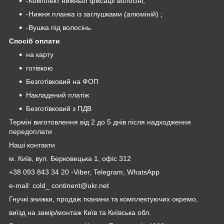
-Комплект нижньої фіксації волосіні;
-Нижня планка із заглушками (алюміній) ;
-Вушка під волосінь.
Спосіб оплати
на карту
готівкою
Безготівковий на ФОП
Накладений платіж
Безготівковий з ПДВ
Термін виготовлення від 2 до 5 днів після надходження
передоплати
Наші контакти
м. Київ, вул. Берковецька 1, офіс 312
+38 093 843 34 20 -Viber, Telegram, WhatsApp
e-mail: cold_ continent@ukr.net
Гнучкі знижки, продаж тканини та комплектуючих окремо,
виїзд на замір/монтаж Київ та Київська обл.