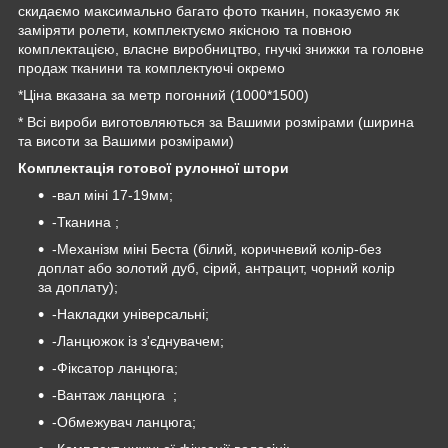
скидаємо максимально багато фото тканин, показуємо як
заміряти ролети, комплектуємо якісною та повною
комплектацією, власне виробництво, гнучкі знижки та головне
продаж тканини та комплектуючі окремо
*Ціна вказана за метр погонний (1000*1500)
* Всі вироби виготовляються за Вашими розмірами (ширина
та висоти за Вашими розмірами)
Комплектація готової рулонної штори
-вал міні 17-19мм;
-Тканина ;
-Механізм міні Беста (білий, коричневий колір-без
доплат або золотий дуб, сірий, антрацит, чорний колір
за доплату);
-Накладки універсальні;
-Ланцюжок із з'єднувачем;
-Фіксатор ланцюга;
-Вантаж ланцюга ;
-Обмежувач ланцюга;