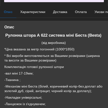
Опис
Характеристики
Доставка
Оплата
Умови п
Опис
Рулонна штора А 622 система міні Беста (Besta)
(від виробника)
*Ціна вказана за метр погонний (1000*1850)
* Всі вироби виготовляються за Вашими розмірами (ширина
та висоти за Вашими розмірами)
Комплектація готової рулонної штори
-вал міні 17-19мм;
-Тканина ;
-Механізм міні Беста (білий, коричневий колір-без доплат або
золотий дуб, сірий, антрацит, чорний колір за доплату);
-Накладки універсальні;
-Ланцюжок із з'єднувачем;