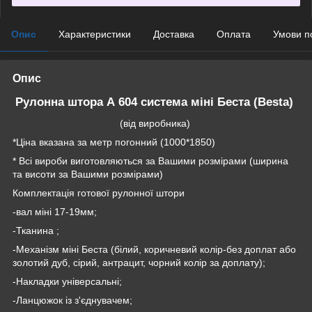
Опис
Характеристики
Доставка
Оплата
Умови п
Опис
Рулонна штора А 604 система міні Беста (Besta)
(від виробника)
*Ціна вказана за метр погонний (1000*1850)
* Всі вироби виготовляються за Вашими розмірами (ширина
та висоти за Вашими розмірами)
Комплектація готової рулонної штори
-вал міні 17-19мм;
-Тканина ;
-Механізм міні Беста (білий, коричневий колір-без доплат або
золотий дуб, сірий, антрацит, чорний колір за доплату);
-Накладки універсальні;
-Ланцюжок із з'єднувачем;