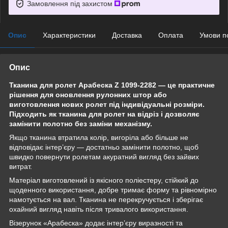
Замовлення під захистом
Опис
Характеристики
Доставка
Оплата
Умови п
Опис
Тканина для ролет Арабеска Z 1099-2282 — це практичне
рішення для оновлення рулонних штор або
виготовлення нових ролет під індивідуальні розміри.
Підходить як тканина для ролет на відріз і дозволяє
замінити полотно без заміни механізму.
Якщо тканина втратила колір, вигоріла або більше не
відповідає інтер’єру — достатньо замінити полотно, щоб
швидко повернути ролетам акуратний вигляд без зайвих
витрат.
Матеріал виготовлений із якісного поліестеру, стійкий до
щоденного використання, добре тримає форму та рівномірно
намотується на вал. Тканина не перекручується і зберігає
охайний вигляд навіть після тривалого використання.
Візерунок «Арабеска» додає інтер’єру виразності та