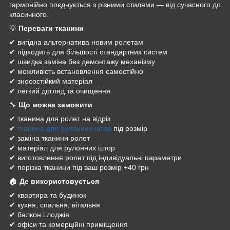
гармонійно поєднується з різними стилями — від сучасного до
класичного.
💡
Переваги тканини
✔ вигідна альтернатива новим ролетам
✔ підходить для більшості стандартних систем
✔ швидка заміна без демонтажу механізму
✔ можливість встановлення самостійно
✔ зносостійкий матеріал
✔ легкий догляд та очищення
🔧
Що можна замовити
✔ тканина для ролет на відріз
✔
тканина для рулонних штор
під розмір
✔ заміна тканини ролет
✔ матеріал для рулонних штор
✔ виготовлення ролет під індивідуальні параметри
✔ порізка тканини під ваш розмір +40 грн
🏠
Де використовується
✔ квартира та будинок
✔ кухня, спальня, вітальня
✔ балкон і лоджія
✔ офіси та комерційні приміщення