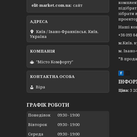
комплект
elit-market.com.ua
сайт
підібрат
зібрати 
проектор
Наші ко
Київ / Івано-Франківськ, Київ,
+38 093 8
Україна
м.Київ, 
м. Івано
*В прод
"Місто Комфорту"
ІНФОР
Віра
Ціна:
3 20
ГРАФІК РОБОТИ
Понеділок
09:30
19:00
Вівторок
09:30
19:00
Середа
09:30
19:00