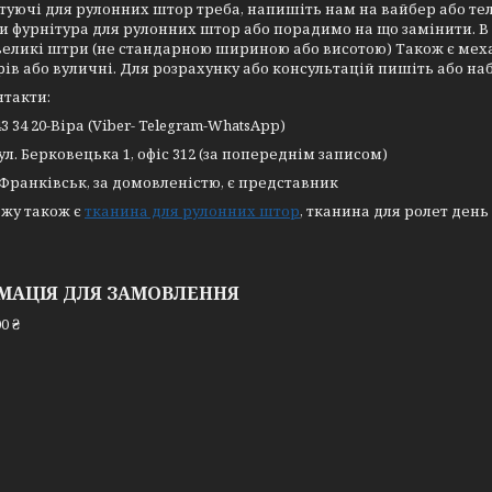
уючі для рулонних штор треба, напишіть нам на вайбер або те
и фурнітура для рулонних штор або порадимо на що замінити. В 
великі штри (не стандарною шириною або висотою) Також є меха
ів або вуличні. Для розрахунку або консультацій пишіть або на
нтакти:
43 34 20-Віра (Viber- Telegram-WhatsApp)
вул. Берковецька 1, офіс 312 (за попереднім записом)
-Франківськ, за домовленістю, є представник
ажу також є
тканина для рулонних штор
, тканина для ролет день 
МАЦІЯ ДЛЯ ЗАМОВЛЕННЯ
0 ₴