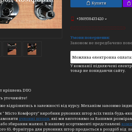
Купити
+380938433420
Законом не передбачено пове
У компанії підключені електр
товар не покидаючи сайту.
т кріплень DUO
ть уточнюйте!
же відрізнятись в залежності від курсу, Механізм завозимо інди
 " Місто Комфорту" виробник рулонних штор всіх типів будь-якої 
замовити
рулонні штори
, які ми виготовимо за Вашими розміра
 або збирання жалюзі. В нашлму асортименті представлені
комп
го 65. Фурнітура для рулонних штор продається в роздріб від поз