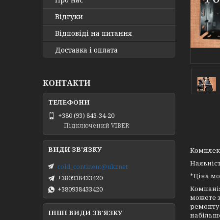
Відгуки
Відповіді на питання
Доставка і оплата
КОНТАКТИ
+380 (93) 843-34-20
Підключений VIBER
Комплек
Наявніс
cold_continent@ukr.net
*Ціна мо
+380938433420
Компанія
+380938433420
можете 
ремонту
ІНШІ ВИДИ ЗВ'ЯЗКУ
набільшо