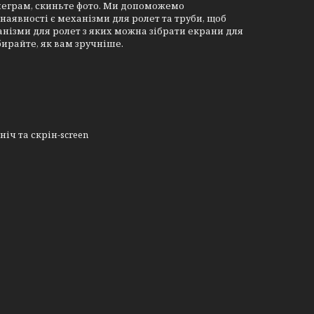
леграм, скиньте фото. Ми допоможемо
наявності є механізми для ролет та труби, щоб
нізми для ролет з яких можна зібрати екрани для
бирайте, як вам зручніше.
ніч та скрін-screen