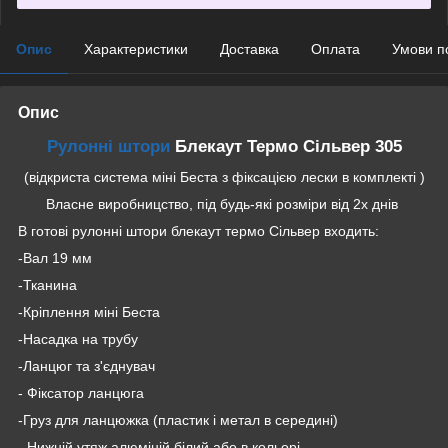
Опис
Характеристики
Доставка
Оплата
Умови п
Опис
Рулонні штори
Блекаут Термо Сільвер 305
(відкриста система міні Беста з фіксацією лески в комплекті )
Власне виробницство, під будь-які розміри від 2х днів
В готові рулонні штори блекаут термо Сільвер входить:
-Вал 19 мм
-Тканина
-Кріплення міні Беста
-Насадка на трубу
-Ланцюг та з'єднувач
- Фіксатор ланцюга
-Груз для ланцюжка (пластик і метал в середині)
- Нижній утяж алюміній білий або в кольорі