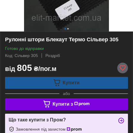
Рулонні штори Блекаут Термо Сільвер 305
Готово до відправки
Код: Сільвер 305
Роздріб
805
від
₴/пог.м
Купити
або
Купити з
Що таке купити з Пром?
Замовлення під захистом