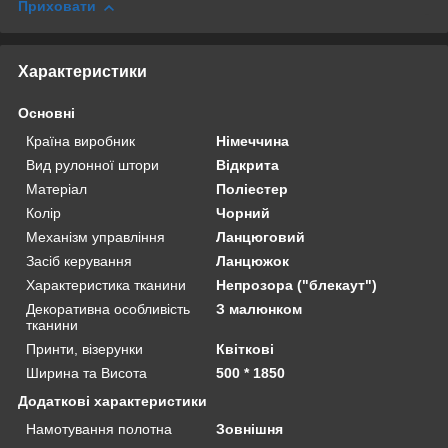
Приховати
Характеристики
Основні
Країна виробник
Німеччина
Вид рулонної штори
Відкрита
Матеріал
Поліестер
Колір
Чорний
Механізм управління
Ланцюговий
Засіб керування
Ланцюжок
Характеристика тканини
Непрозора ("блекаут")
Декоративна особливість
З малюнком
тканини
Принти, візерунки
Квіткові
Ширина та Висота
500 * 1850
Додаткові характеристики
Намотування полотна
Зовнішня