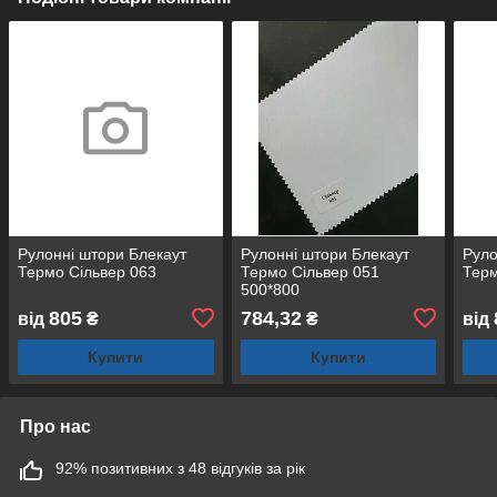
Рулонні штори Блекаут
Рулонні штори Блекаут
Руло
Термо Сільвер 063
Термо Сільвер 051
Терм
500*800
805
784,32
від
₴
₴
від
Купити
Купити
Про нас
92% позитивних з 48 відгуків за рік