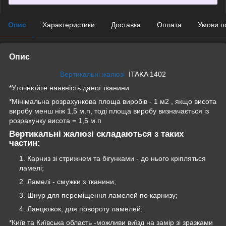
Опис
Характеристики
Доставка
Оплата
Умови п
Опис
Вертикальні жалюзі
ITAKA 1402
*Уточнюйте наявність даної тканини
*Мінімальна розрахункова площа виробів - 1 м2 , якщо висота
виробу менш ніж 1,5 м.п, тоді площа виробу визначається із
розрахунку висота = 1,5 м.п
Вертикальні жалюзі складаються з таких
частин:
Карниз зі стрижнем та бігунками - до нього кріпляться
ламелі;
Ламелі - смужки з тканини;
Шнур для переміщення ламелей по карнизу;
Ланцюжок, для повороту ламелей;
*Київ та Київська область -можливи виїзд на замір зі зразками