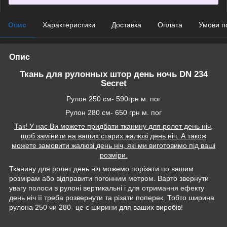
Опис
Характеристики
Доставка
Оплата
Умови п
Опис
Ткань для рулонных штор день ночь DN 234
Secret
Рулон 250 см- 590грн м. пог
Рулон 280 см- 650 грн м. пог
Так! У нас Ви можете придбати тканину для ролет день ніч,
щоб замінити на ваших старих жалюзі день ніч. А також
можете замовити жалюзі день ніч, які ми виготовимо під ваші
розміри.
Тканину для ролет день ніч можемо порізати по вашим
розмірам або відправити погонним метром. Варто звернути
увагу полоси в рулоні вертикальні і для отримання ефекту
день ніч її треба розвернути та різати поперек. Тобто ширина
рулона 250 чи 280- це є ширини для ваших виробів!