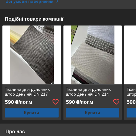
Всі умови повернення
Подібні товари компанії
Тканина для рулонних
Тканина для рулонних
Ткан
штор день ніч DN 217
штор день ніч DN 214
штор
590
590
590
₴/пог.м
₴/пог.м
Купити
Купити
Про нас