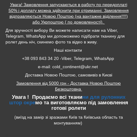
Увага! Замовлення запускаються в работу по передоплаті
50% і доплату можна здійснити при отриманні. Замовлення
відправляються Новою Поштою (на вантажне віділення!!!!)
або Укрпоштою ( по домовленості).
Для зручності вибору Ви можете написати нам на Viber,
Telegram, WhatsApp ми допоможемо підібрати тканину для
ролет день ніч, скинемо фото та відео в живу.
Наші контакти
+38 093 843 34 20 -Viber, Telegram, WhatsApp
e-mail: cold_continent@ukr.net
Доставка Новою Поштою, самовивіз в Києві
Замовлення від 5000 грн - Доставка Новою Поштою
Безкоштовна
Увага ! Продаємо всі ткани
ни для рулонних
штор окре
мо та виготовляємо під замовлення
готові ролети
(виїзд на замір зі зразками Київ та Київська область та
монтуванням)