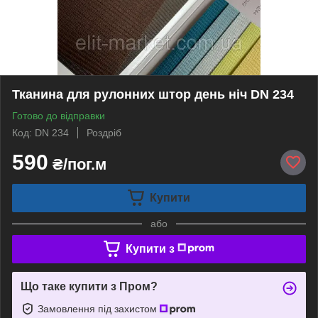
Тканина для рулонних штор день ніч DN 234
Готово до відправки
Код: DN 234
Роздріб
590
₴/пог.м
Купити
або
Купити з
Що таке купити з Пром?
Замовлення під захистом