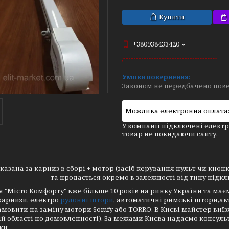
Купити
+380938433420
Законом не передбачено пове
У компанії підключені електр
товар не покидаючи сайту.
вказана за карниз в сборі + мотор (засіб керування пульт чи кно
та продається окремо в залежності від типу підкл
 "Місто Комфорту" вже більше 10 років на ринку України та має
карнизи, електро
рулонні штори
, автоматичні римські штори,авт
мовити на заміну мотори Somfy або TORRO. В Києві майстер виї
ій області по домовленності). За межами Києва надаємо консуль
ки.