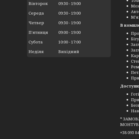
Tou
Вівторок
09:30
19:00
Мож
Авт
Середа
09:30
19:00
М'я
Четвер
09:30
19:00
В компл
Пʼятниця
09:00
19:00
Про
Біг
Субота
10:00
17:00
Заг
Заг
Неділя
Вихідний
Кар
Сте
Рем
Пет
При
Доступн
Гот
При
Без
Нак
* ЗАМОВ
МОНТУВ
+38 093 8