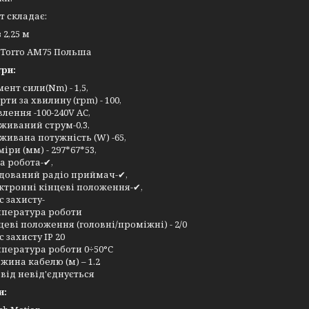
 складає:
 2,25 м
 Torro АМ75 Польша
ри:
ент сили(Nm) - 1,5,
рти за хвилину (rpm) - 100,
лення -100-240V AC,
живаний струм-0,3,
живана потужність (W) -65,
міри (мм) - 297*67*53,
а робота-✔,
дований радіо приймач-✔,
ктронні кінцеві положення-✔,
с захисту-
пература роботи
цеві положення (головні/проміжні) - 2/0
с захисту IP 20
пература роботи 0÷50°C
жина кабелю (м) – 1.2
від невід'єднується
и: