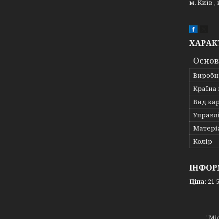
м. Київ 
ХАРАК
Основ
Виробн
Країна
Вид ка
Управл
Матері
Колір
ІНФОР
Ціна:
21 5