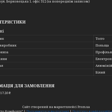
, вул. Берковецька 1, офіс 312 (за попереднім записом)
ТЕРИСТИКИ
ні
ик
Torro
 виробник
Польща
рниза
Профільн
іння
Електро
ал
Алюміні
Білий
МАЦІЯ ДЛЯ ЗАМОВЛЕННЯ
17,20 ₴
Сайт створений на маркетплейсі
Prom.ua
"Місто Комфорту" |
Поскаржитися на контент
|
Політика конфіденційн