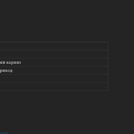
ий карниз
привод
й
ості