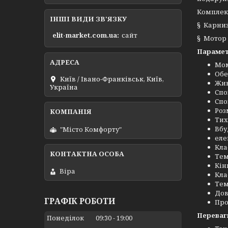
Комплект
ІНШІ ВИДИ ЗВ'ЯЗКУ
§ Карниз
elit-market.com.ua
сайт
§ Мотор
Парамет
Мом
Обе
Київ / Івано-Франківськ, Київ,
Жив
Україна
Спо
Спо
Роз
Тих
Вбу
"Місто Комфорту"
еле
Кла
Тем
Кін
Віра
Кла
Тем
Дов
ГРАФІК РОБОТИ
Про
Переваг
Понеділок
09:30
19:00