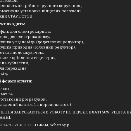
ch Motion,
ливість аварійного ручного керування ,
оматична установка кінцевих положень
кий СТАРТ/СТОП,
ект входить:
філь для електрокарніза,
унок для електрокарнизу,
лушка у відповідь (додатковий редуктор),
лушка приводна (головний редуктор),
етка з подовжувачем,
льове кріплення есцентрик,
інь зубчастий,
ля перехідна,
від,
і форми оплати:
івкою,
ват 24,
готівковий розрахунок ,
ладений платіж (за передоплатою)
ЛЕННЯ ЗАПУСКАЮТЬСЯ В РОБОТУ ПО ПЕРЕДОПЛАТІ 50%, РЕШТА
АННІ.
43 34 20- VIBER, TELEGRAM, WhatsApp