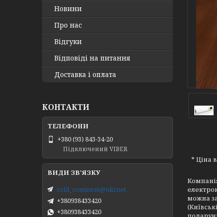
Новини
Про нас
Відгуки
Відповіді на питання
Доставка і оплата
КОНТАКТИ
+380 (93) 843-34-20
Підключений VIBER
* Ціна 
Компанія
cold_continent@ukr.net
електро
можна за
+380938433420
(Київськ
+380938433420
подарун