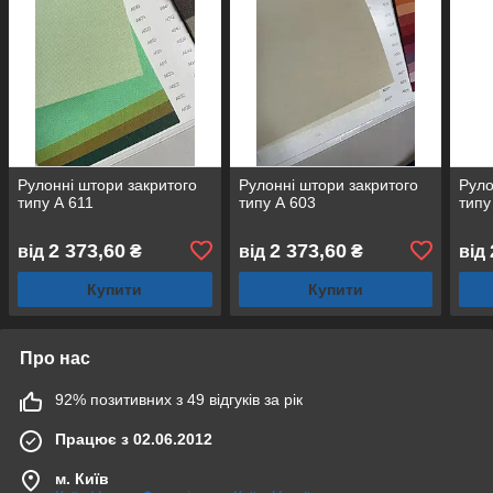
Рулонні штори закритого
Рулонні штори закритого
Руло
типу А 611
типу А 603
типу
2 373,60
2 373,60
від
₴
від
₴
від
Купити
Купити
Про нас
92% позитивних з 49 відгуків за рік
Працює з 02.06.2012
м. Київ