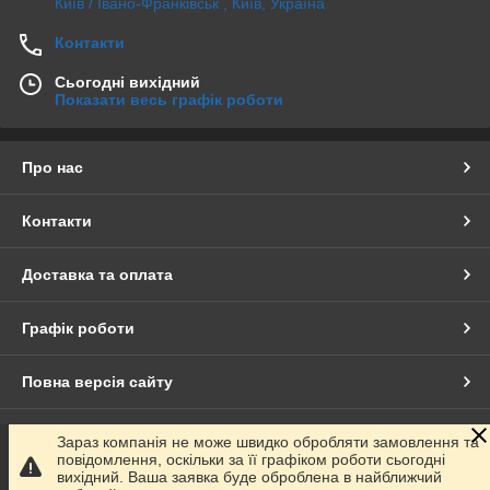
Київ / Івано-Франківськ , Київ, Україна
Контакти
Сьогодні вихідний
Показати весь графік роботи
Про нас
Контакти
Доставка та оплата
Графік роботи
Повна версія сайту
Сайт створено на маркетплейсі
Prom.ua
Зараз компанія не може швидко обробляти замовлення та
повідомлення, оскільки за її графіком роботи сьогодні
вихідний. Ваша заявка буде оброблена в найближчий
Політика конфіденційності