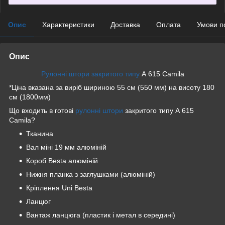
Опис
Характеристики
Доставка
Оплата
Умови п
Опис
Рулонні штори закритого типу
А 615 Camila
*Ціна вказана за виріб шириною 55 см (550 мм) на висоту 180
см (1800мм)
Що входить в готові
рулонні штори
закритого типу А 615
Camila?
Тканина
Вал міні 19 мм алюміній
Короб Besta алюміній
Нижня планка з заглушками (алюміній)
Кріплення Uni Besta
Ланцюг
Вантаж ланцюга (пластик і метал в середині)