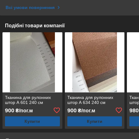
Всі умови повернення
Подібні товари компанії
Тканина для рулонних
Тканина для рулонних
Ткан
штор А 601 240 см
штор А 634 240 см
штор
900
900
980
₴/пог.м
₴/пог.м
Купити
Купити