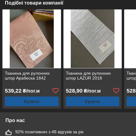
Подібні товари компанії
Тканина для рулонних
Тканина для рулонних
Ткан
штор Арабеска 1842
штор LAZUR 2018
што
539,22
528,90
528
₴/пог.м
₴/пог.м
Купити
Купити
Про нас
92% позитивних з 48 відгуків за рік