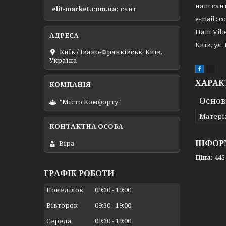
наш сай
elit-market.com.ua
сайт
e-mail : 
Наш Viber
Київ, ул
Київ / Івано-Франківськ, Київ,
Україна
ХАРАК
Основ
"Місто Комфорту"
Матері
ІНФОР
Віра
Ціна:
445
ГРАФІК РОБОТИ
Понеділок
09:30
19:00
Вівторок
09:30
19:00
Середа
09:30
19:00