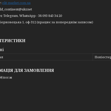
т:
elit-market.com.ua
cold_continent@ukr.net
, Telegram, WhatsApp - 38 093 843 34 20
. Берковецька 1, оф-312 (працює за попереднім записом)
ТЕРИСТИКИ
ні
ал
Поліесте
МАЦІЯ ДЛЯ ЗАМОВЛЕННЯ
 ₴/пог.м