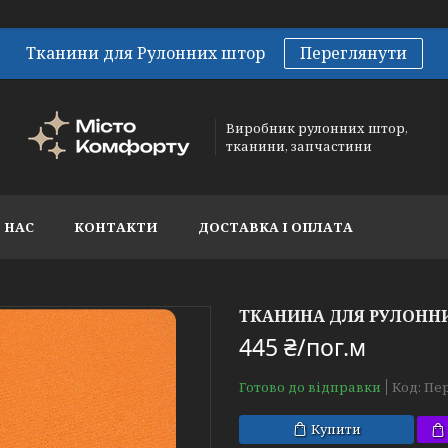
Тканини для Рулонних штор
Переглянути
Виробник рулонних штор,
тканини, запчастини
 НАС
КОНТАКТИ
ДОСТАВКА І ОПЛАТА
ТКАНИНА ДЛЯ РУЛОННИ
445 ₴/пог.м
Готово до відправки
Код:
Пер
Купити