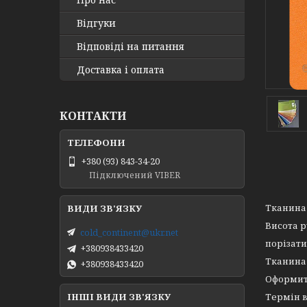
Відгуки
Відповіді на питання
Доставка і оплата
КОНТАКТИ
+380 (93) 843-34-20
Підключений VIBER
Тканина 
Висота ру
cold_continent@ukr.net
порізати
+380938433420
Тканина 
+380938433420
Оформити
ІНШІ ВИДИ ЗВ'ЯЗКУ
Термін в