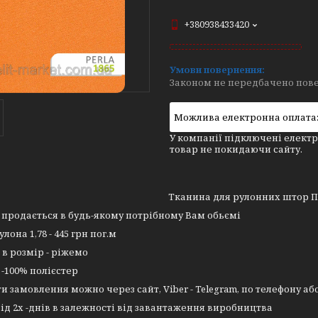
+380938433420
Законом не передбачено пове
У компанії підключені електр
товар не покидаючи сайту.
Тканина для рулонних штор П
продається в будь-якому потрібному Вам обьємі
лона 1,78 - 445 грн пог.м
 в розмір - ріжемо
-100% полієстер
 замовлення можно через сайт, Viber - Telegram, по телефону або 
ід 2х -днів в залежності від завантаження виробництва