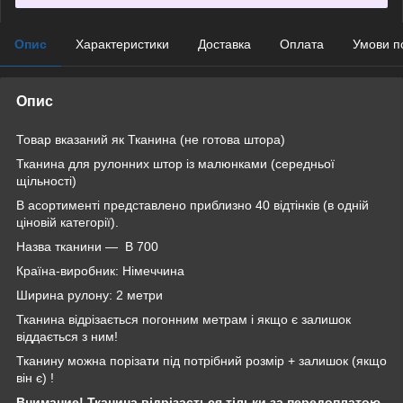
Опис
Характеристики
Доставка
Оплата
Умови п
Опис
Товар вказаний як Тканина (не готова штора)
Тканина для рулонних штор із малюнками (середньої
щільності)
В асортименті представлено приблизно 40 відтінків (в одній
ціновій категорії).
Назва тканини — B 700
Країна-виробник: Німеччина
Ширина рулону: 2 метри
Тканина відрізається погонним метрам і якщо є залишок
віддається з ним!
Тканину можна порізати під потрібний розмір + залишок (якщо
він є) !
Внимание! Тканина відрізається тільки за передоплатою