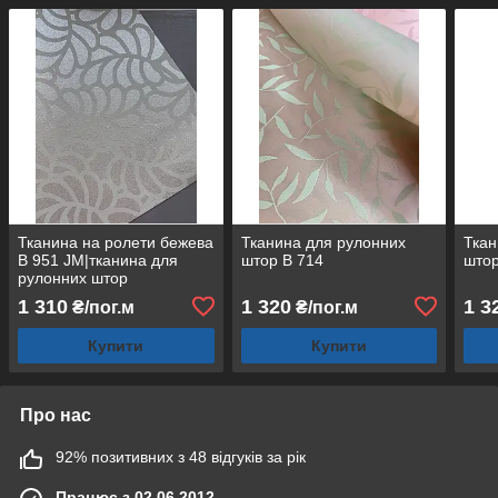
Тканина на ролети бежева
Тканина для рулонних
Ткан
В 951 JM|тканина для
штор В 714
штор
рулонних штор
1 310
1 320
1 3
₴/пог.м
₴/пог.м
Купити
Купити
Про нас
92% позитивних з 48 відгуків за рік
Працює з 02.06.2012