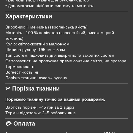
• Великий вибір тканин для рулонних штор
• Допомагаємо підібрати систему та матеріал
Характеристики
Виробник: Німеччина (європейська якість)
Матеріал: 100 % поліестер (зносостійкий, високоміцний
текстиль)
Колір: світло-жовтий з малюнком
Ширина рулону: 195 см ± 5 см
Тип систем: підходить для відкритих та закритих систем
Світлозахист: не пропускає пряме сонячне світло, не прозора
Термоефект: ні
Вогнестійкість: ні
Порізка тканини: вздовж рулону
✂ Порізка тканини
Поріжемо тканину точно за вашими розмірами.
Вартість порізки: +45 грн за 1 відріз
Термін підготовки: 2–5 робочих днів
💳 Оплата