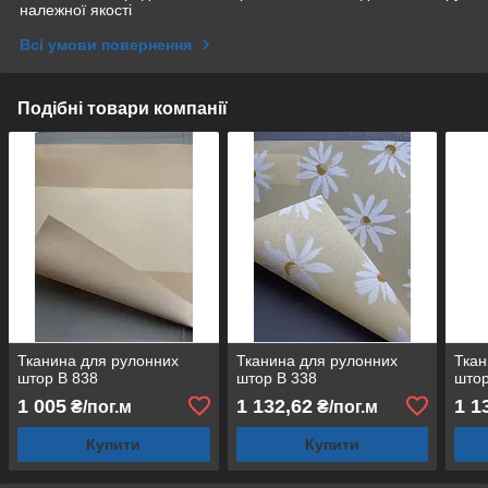
належної якості
Всі умови повернення
Подібні товари компанії
Тканина для рулонних
Тканина для рулонних
Ткан
штор В 838
штор В 338
штор
1 005
1 132,62
1 1
₴/пог.м
₴/пог.м
Купити
Купити