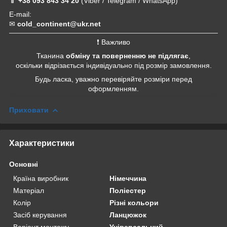
📱
+38 093 843 34 20
(Viber / Telegram / WhatsApp)
E-mail:
✉
cold_continent@ukr.net
❗ Важливо
Тканина
обміну та поверненню не підлягає
,
оскільки відрізається індивідуально під розмір замовлення.
Будь ласка, уважно перевіряйте розміри перед
оформленням.
Приховати
Характеристики
Основні
Країна виробник
Німеччина
Матеріал
Поліестер
Колір
Різні кольори
Засіб керування
Ланцюжок
Варіант монтажу
Універсальний