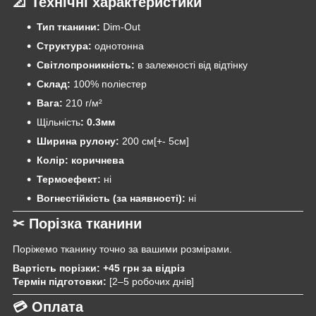
📐 Технічні характеристики
Тип тканини:
Dim-Out
Структура:
однотонна
Світлопроникність:
в залежності від відтінку
Склад:
100% поліестер
Вага:
210 г/м²
Щільність
: 0.3мм
Ширина рулону:
200 см[+- 5см]
Колір: коричнева
Термоефект:
ні
Вогнестійкість (за наявності):
ні
✂ Порізка тканини
Поріжемо тканину точно за вашими розмірами.
Вартість порізки:
+45 грн за відріз
Термін підготовки:
[2–5 робочих днів]
💳 Оплата