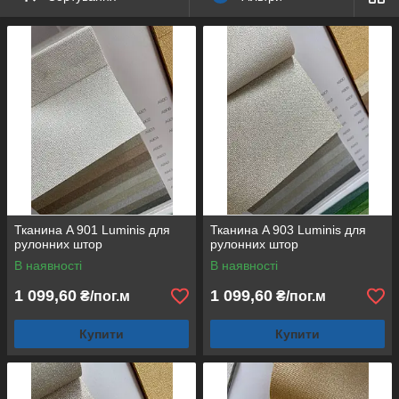
Замовлення готові рулонні штори в Киеве ми відправляємо їх
по всієї Украине. Усього три дня и Ви з обновкою.
Економте своє час и головне гроші. Переконайтеся, у нас реа
льно дешевше и якісніше.
Тканина A 901 Luminis для
Тканина A 903 Luminis для
рулонних штор
рулонних штор
В наявності
В наявності
1 099,60
1 099,60
₴/пог.м
₴/пог.м
Купити
Купити