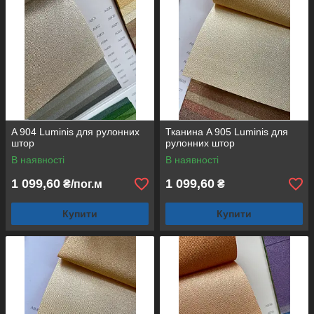
A 904 Luminis для рулонних
Тканина A 905 Luminis для
штор
рулонних штор
В наявності
В наявності
1 099,60
1 099,60
₴/пог.м
₴
Купити
Купити