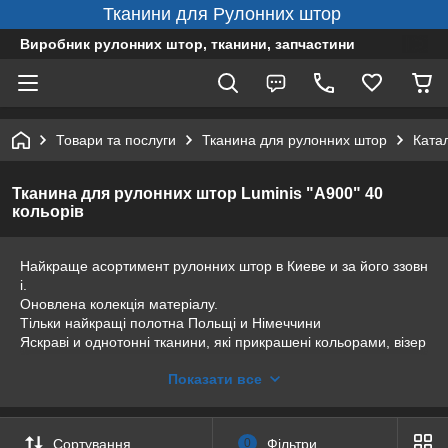
Тканини для Рулонних штор
Виробник рулонних штор, тканини, запчастини
Товари та послуги
Тканина для рулонних штор
Ката
Тканина для рулонних штор Luminis "А900" 40
кольорів
Найкраще асортимент рулонних штор в Киеве и за його ззовн
і.
Оновлена колекція матеріалу.
Тільки найкращі полотна Польщі и Німеччини
Яскраві и однотонні тканини, які прикрашені кольорами, візер
унками.
Показати все
Кожен зможе вибрати що то для себе. Чому вибрати нас?
Ми робимо тканинні ролети на замовлення.
Усі нарізається індивідуально под Ваш замер. З нами Ви буде
те на 100% впевнені що изделие підійде.
Сортування
0
Фільтри