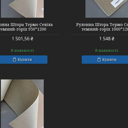
онна Штора Термо Севіла
Рулонна Штора Термо С
темний-горіх 950*1200
темний-горіх 1000*12
1 501,56 ₴
1 548 ₴
В наявності
В наявності
Купити
Купити