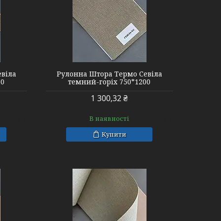
евіла
Рулонна Штора Термо Севіла
00
темний-горіх 750*1200
1 300,32 ₴
В наявності
Купити