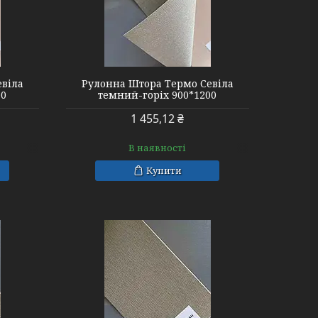
евіла
Рулонна Штора Термо Севіла
00
темний-горіх 900*1200
1 455,12 ₴
В наявності
Купити