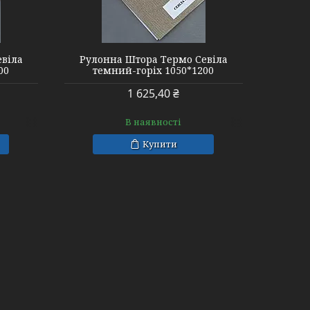
евіла
Рулонна Штора Термо Севіла
00
темний-горіх 1050*1200
1 625,40 ₴
В наявності
Купити