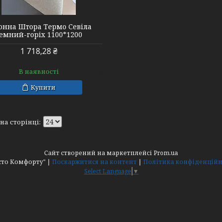
онна Штора Термо Севіла
емний-горіх 1100*1200
1 718,28 ₴
В наявності
Купити
Сайт створений на маркетплейсі
Prom.ua
"Місто Комфорту" |
Поскаржитися на контент
|
Політика конфіденційн
Select Language
▼