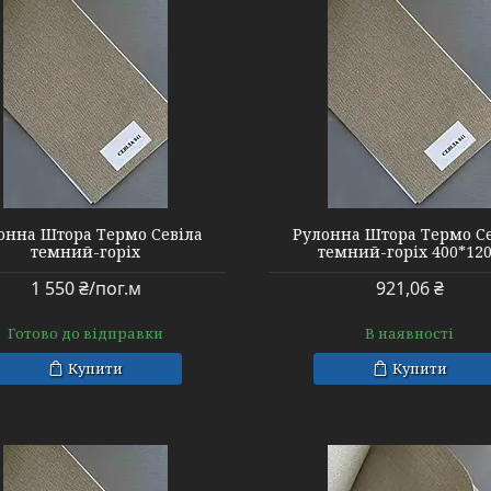
онна Штора Термо Севіла
Рулонна Штора Термо С
темний-горіх
темний-горіх 400*12
1 550 ₴/пог.м
921,06 ₴
Готово до відправки
В наявності
Купити
Купити