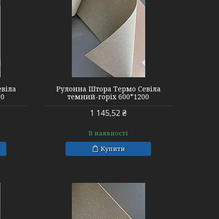
евіла
Рулонна Штора Термо Севіла
00
темний-горіх 600*1200
1 145,52 ₴
В наявності
Купити