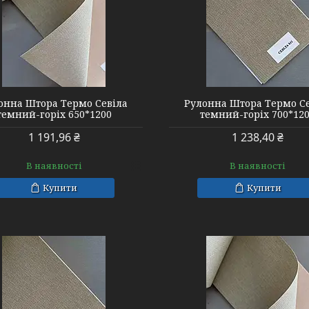
онна Штора Термо Севіла
Рулонна Штора Термо С
темний-горіх 650*1200
темний-горіх 700*12
1 191,96 ₴
1 238,40 ₴
В наявності
В наявності
Купити
Купити