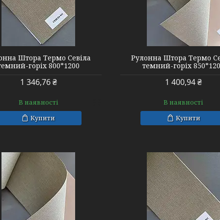
онна Штора Термо Севіла
Рулонна Штора Термо С
темний-горіх 800*1200
темний-горіх 850*12
1 346,76 ₴
1 400,94 ₴
В наявності
В наявності
Купити
Купити