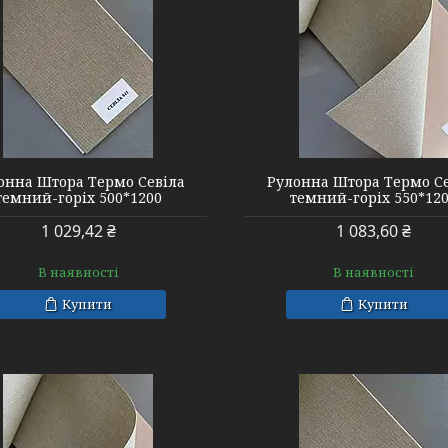
онна Штора Термо Севіла
Рулонна Штора Термо С
темний-горіх 500*1200
темний-горіх 550*12
1 029,42 ₴
1 083,60 ₴
В наявності
В наявності
Купити
Купити