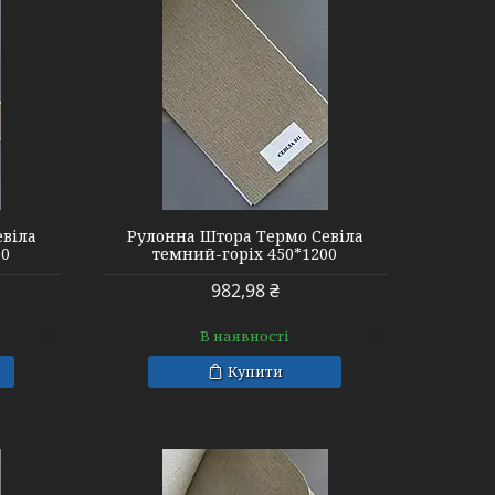
евіла
Рулонна Штора Термо Севіла
00
темний-горіх 450*1200
982,98 ₴
В наявності
Купити