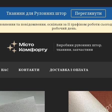
Тканини для Рулонних штор
Переглянути
овлення та повідомлення, оскільки за її графіком роботи сього
робочий день.
Виробник рулонних штор,
тканини, запчастини
 НАС
КОНТАКТИ
ДОСТАВКА І ОПЛАТА