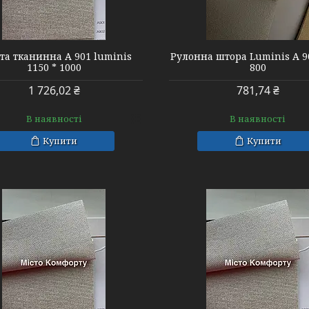
А 901 450 * 800
А 901 luminis 1
та тканинна А 901 luminis
Рулонна штора Luminis А 90
1150 * 1000
800
1 726,02 ₴
781,74 ₴
В наявності
В наявності
Купити
Купити
А 901 luminis 1100 * 1000
А 901 luminis 1