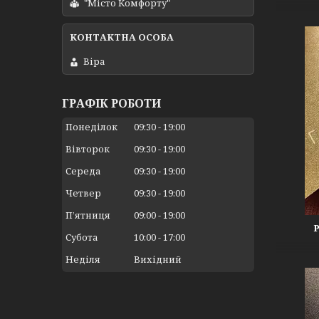
"Місто Комфорту"
Віра
ГРАФІК РОБОТИ
Понеділок
09:30
19:00
Вівторок
09:30
19:00
Середа
09:30
19:00
Четвер
09:30
19:00
Пʼятниця
09:00
19:00
Субота
10:00
17:00
Неділя
Вихідний