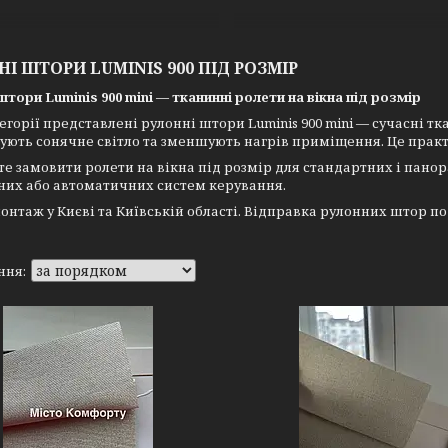
І ШТОРИ LUMINIS 900 ПІД РОЗМІР
штори Luminis 900 mini — тканинні ролети на вікна під розмір
тегорії представлені рулонні штори Luminis 900 mini — сучасні т
ють сонячне світло та зменшують нагрів приміщення. Це практич
е замовити ролети на вікна під розмір для стандартних і панор
них або автоматичних систем керування.
монтаж у Києві та Київській області. Відправка рулонних штор по 